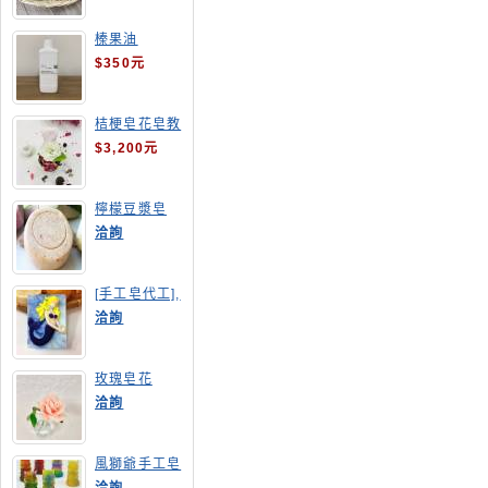
榛果油
$350元
桔梗皂花皂教
學
$3,200元
檸檬豆漿皂
(溫潤手感皂)
洽詢
[手工皂代工],
美人魚手工皂
洽詢
玫瑰皂花
洽詢
風獅爺手工皂