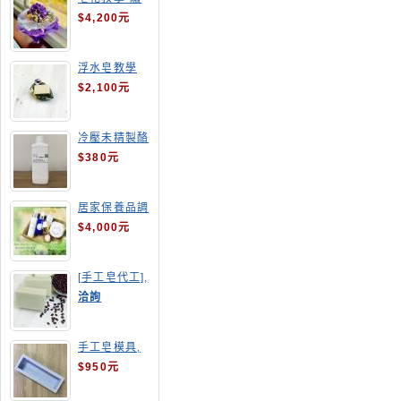
球花皂花束
$4,200元
浮水皂教學
$2,100元
冷壓未精製酪
梨油
$380元
居家保養品調
配班
$4,000元
[手工皂代工],
酒粕皂
洽詢
手工皂模具,
長方形吐司模
$950元