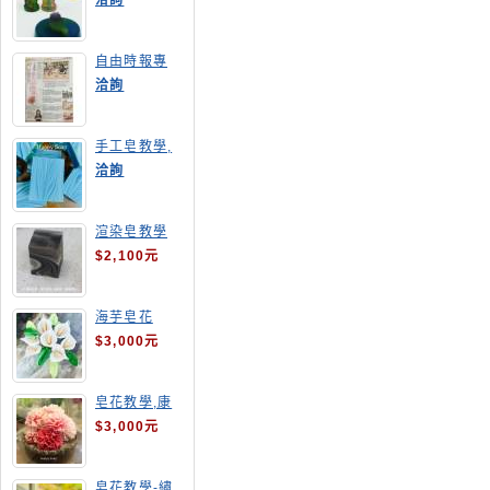
洽詢
自由時報專
訪,手工皂達
洽詢
人陳德昇老師
手工皂教學,
手工皂當月課
洽詢
程,渲染皂
渲染皂教學
$2,100元
海芋皂花
$3,000元
皂花教學,康
乃馨
$3,000元
皂花教學-繡