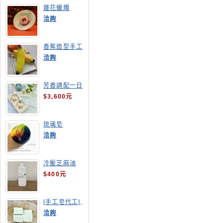
蓮花蠟燭
洽詢
香蕉造型手工
皂
洽詢
芳香調配一日
班
$3,600元
琉璃皂
洽詢
冷壓芝麻油
$400元
[手工皂代工],
酪梨手工皂
洽詢