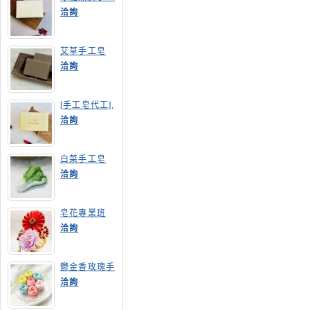
皂
洽詢
艾草手工皂
洽詢
[手工皂代工],
膠原蛋白手工
洽詢
皂
白菜手工皂
洽詢
皂花專業班
洽詢
鬱金香玫瑰手
工皂(長高型)
洽詢