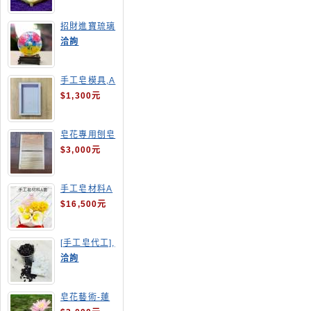
招財進寶琉璃
手工皂
洽詢
手工皂模具,A
4渲染盤
$1,300元
皂花專用刨皂
器
$3,000元
手工皂材料A
套
$16,500元
[手工皂代工],
釋迦手工皂
洽詢
皂花藝術-蓮
花