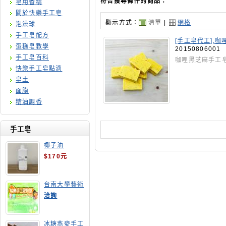
符合搜尋條件的商品：
皂用香精
關於快樂手工皂
顯示方式：
清單
|
網格
泡澡球
手工皂配方
[手工皂代工],
蛋糕皂教學
20150806001
手工皂百科
咖哩黑芝麻手工
快樂手工皂點滴
皂土
面膜
精油調香
手工皂
椰子油
$170元
台南大學藝術
手工皂師資培
洽詢
訓班
冰糖燕麥手工