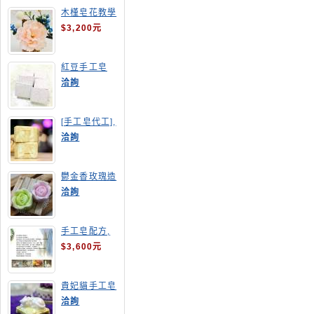
木槿皂花教學
$3,200元
紅豆手工皂
洽詢
[手工皂代工],
羊奶皂
洽詢
鬱金香玫瑰造
型手工皂
洽詢
手工皂配方,
手工皂教學
$3,600元
貴妃貓手工皂
洽詢