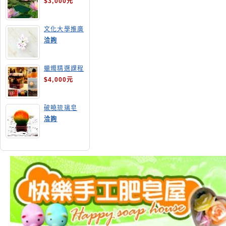
$3,000元
文化大學推廣
部高雄分部手
洽詢
工皂教學
蠟燭精選課程
$4,000元
破曉琉璃皂
洽詢