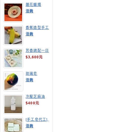
蓮花蠟燭
洽詢
香蕉造型手工
皂
洽詢
芳香調配一日
班
$3,600元
琉璃皂
洽詢
冷壓芝麻油
$400元
[手工皂代工],
酪梨手工皂
洽詢