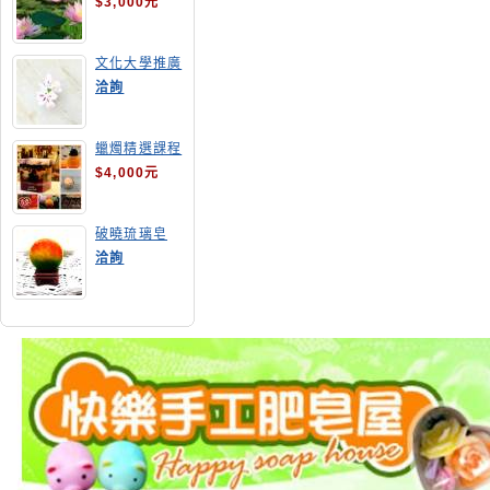
$3,000元
文化大學推廣
部高雄分部手
洽詢
工皂教學
蠟燭精選課程
$4,000元
破曉琉璃皂
洽詢