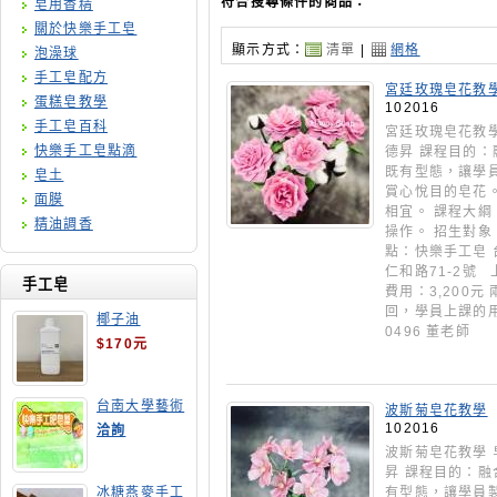
符合搜尋條件的商品：
皂用香精
關於快樂手工皂
顯示方式：
清單
|
網格
泡澡球
手工皂配方
宮廷玫瑰皂花教
蛋糕皂教學
102016
手工皂百科
宮廷玫瑰皂花教學
快樂手工皂點滴
德昇 課程目的
既有型態，讓學
皂土
賞心悅目的皂花
面膜
相宜。 課程大
精油調香
操作。 招生對象
點：快樂手工皂 
仁和路71-2號
手工皂
費用：3,200元
回，學員上課的用
椰子油
0496 董老師
$170元
台南大學藝術
波斯菊皂花教學
手工皂師資培
102016
洽詢
訓班
波斯菊皂花教學 
昇 課程目的：
有型態，讓學員
冰糖燕麥手工