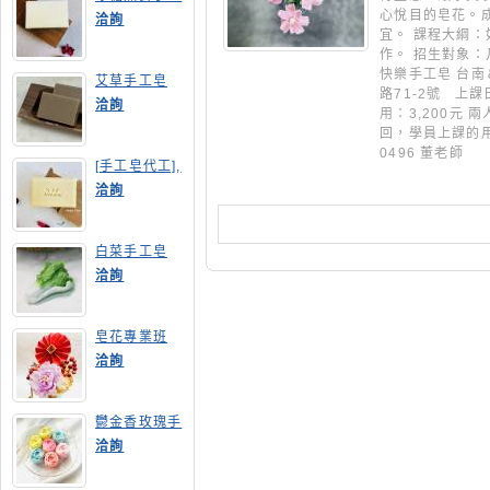
皂
心悅目的皂花。
洽詢
宜。 課程大綱
作。 招生對象：
快樂手工皂 台南
艾草手工皂
路71-2號 上
洽詢
用：3,200元 
回，學員上課的用
0496 董老師
[手工皂代工],
膠原蛋白手工
洽詢
皂
白菜手工皂
洽詢
皂花專業班
洽詢
鬱金香玫瑰手
工皂(長高型)
洽詢