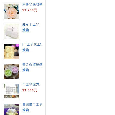
木槿皂花教學
$3,200元
紅豆手工皂
洽詢
[手工皂代工],
羊奶皂
洽詢
鬱金香玫瑰造
型手工皂
洽詢
手工皂配方,
手工皂教學
$3,600元
貴妃貓手工皂
洽詢