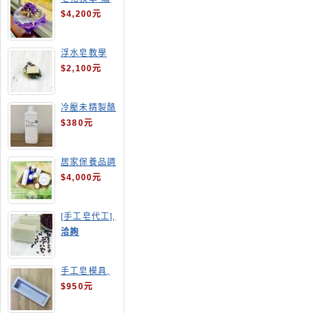
球花皂花束
$4,200元
浮水皂教學
$2,100元
冷壓未精製酪
梨油
$380元
居家保養品調
配班
$4,000元
[手工皂代工],
酒粕皂
洽詢
手工皂模具,
長方形吐司模
$950元