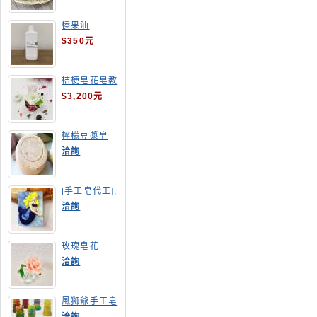
榛果油
$350元
桔梗皂花皂教
學
$3,200元
檸檬豆漿皂
(溫潤手感皂)
洽詢
[手工皂代工],
美人魚手工皂
洽詢
玫瑰皂花
洽詢
風獅爺手工皂