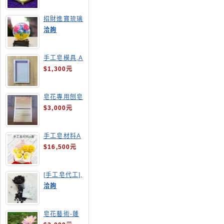
招財進寶琉璃
手工皂
洽詢
手工皂模具,A
4渲染盤
$1,300元
皂花專用刨皂
器
$3,000元
手工皂材料A
套
$16,500元
[手工皂代工],
釋迦手工皂
洽詢
皂花藝術-蓮
花