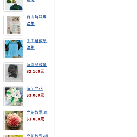
洽詢
自由時報專
訪,手工皂達
洽詢
人陳德昇老師
手工皂教學,
手工皂當月課
洽詢
程,渲染皂
渲染皂教學
$2,100元
海芋皂花
$3,000元
皂花教學,康
乃馨
$3,000元
皂花教學-繡