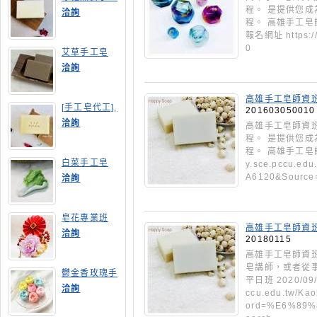
皂
程。 是提供您
洽詢
程。 高雄手工皂
報名網址 https://
0
艾草手工皂
洽詢
高雄手工皂師資班
[手工皂代工],
201603050010
膠原蛋白手工
洽詢
高雄手工皂師資
皂
程。 是提供您
程。 高雄手工皂師
白菜手工皂
y.sce.pccu.edu
A6120&Source
洽詢
皂花專業班
高雄手工皂師資
洽詢
20180115
高雄手工皂師資班
皂講師，或者從
鬱金香玫瑰手
平日班 2020/09/
工皂(長高型)
洽詢
ccu.edu.tw/Ka
ord=%E6%89