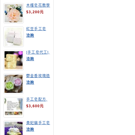
木槿皂花教學
$3,200元
紅豆手工皂
洽詢
[手工皂代工],
羊奶皂
洽詢
鬱金香玫瑰造
型手工皂
洽詢
手工皂配方,
手工皂教學
$3,600元
貴妃貓手工皂
洽詢