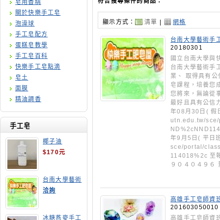
符合搜尋條件的商品：
皂用香精
關於快樂手工皂
顯示方式：
清單
|
網格
泡澡球
手工皂配方
台南大學藝術手
蛋糕皂教學
20180301
手工皂百科
國立台南大學與
快樂手工皂點滴
台南大學藝術手
業、 取得具有公
皂土
皂課程，培養您
面膜
您將來，無論從
精油調香
最好且具有公信力
年08月30日( 假日
utn.edu.tw/sc
手工皂
ND%2cNND11
年9月5日( 平日班)確
椰子油
sce/portal/c
$170元
114018%2c
９０４０４９
台南大學藝術
手工皂師資培
洽詢
訓班
高雄手工皂師資班
201603050010
高雄手工皂師資
冰糖燕麥手工