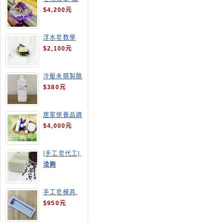
球花皂花束
$4,200元
浮水皂教學
$2,100元
冷壓未精製酪
梨油
$380元
居家保養品調
配班
$4,000元
[手工皂代工],
酒粕皂
洽詢
手工皂模具,
長方形吐司模
$950元