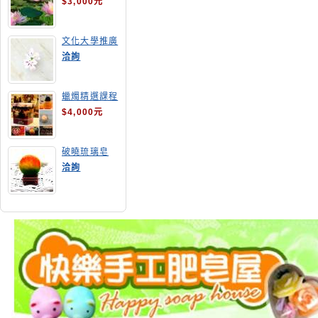
$3,000元
文化大學推廣
部高雄分部手
洽詢
工皂教學
蠟燭精選課程
$4,000元
破曉琉璃皂
洽詢