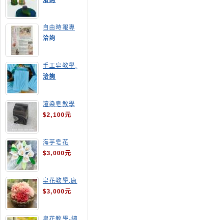
洽詢
自由時報專
訪,手工皂達
洽詢
人陳德昇老師
手工皂教學,
手工皂當月課
洽詢
程,渲染皂
渲染皂教學
$2,100元
海芋皂花
$3,000元
皂花教學,康
乃馨
$3,000元
皂花教學-繡