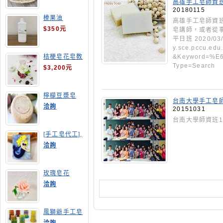
高雄手工皂師資
20180115
榛果油
高雄手工皂師資班
$350元
皂講師，或者從
平日班 2020/03
y.sce.pccu.edu
&Keyword=%
桔梗皂花皂教
學
Type=Search
$3,200元
檸檬豆漿皂
台南大學手工皂師
(溫潤手感皂)
洽詢
20151031
台南大學師資班1
[手工皂代工],
美人魚手工皂
洽詢
玫瑰皂花
洽詢
風獅爺手工皂