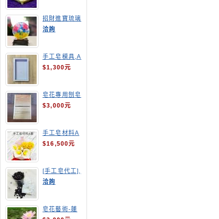
招財進寶琉璃
手工皂
洽詢
手工皂模具,A
4渲染盤
$1,300元
皂花專用刨皂
器
$3,000元
手工皂材料A
套
$16,500元
[手工皂代工],
釋迦手工皂
洽詢
皂花藝術-蓮
花