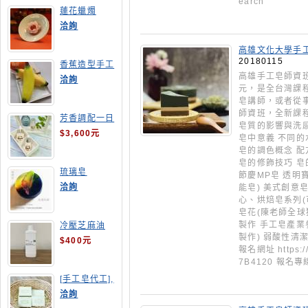
earch
蓮花蠟燭
洽詢
高雄文化大學手工
20180115
香蕉造型手工
皂
高雄手工皂師資
洽詢
元，是全台灣課
皂講師，或者從
師資班，全新課程
芳香調配一日
皂質的影響與洗感
班
$3,600元
皂中意義 不同的
皂的調色概念 配
皂的修飾技巧 皂
琉璃皂
節慶MP皂 透明
洽詢
能皂) 美式創意
心、烘焙皂系列(
皂花(陳老師全球
製作 手工皂產業
冷壓芝麻油
製作) 弱酸性清潔
$400元
報名網址 https://
7B4120 報名專線
[手工皂代工],
酪梨手工皂
洽詢