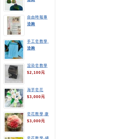
洽詢
自由時報專
訪,手工皂達
洽詢
人陳德昇老師
手工皂教學,
手工皂當月課
洽詢
程,渲染皂
渲染皂教學
$2,100元
海芋皂花
$3,000元
皂花教學,康
乃馨
$3,000元
皂花教學-繡