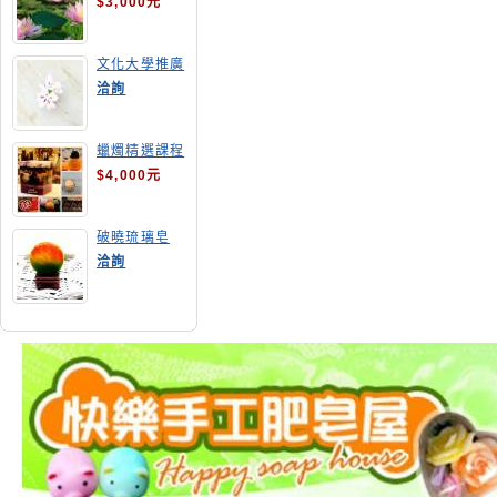
$3,000元
文化大學推廣
部高雄分部手
洽詢
工皂教學
蠟燭精選課程
$4,000元
破曉琉璃皂
洽詢