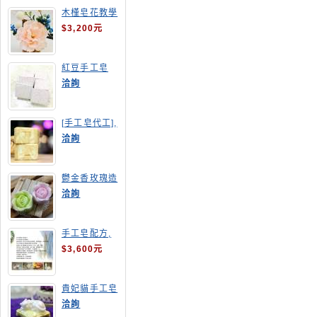
木槿皂花教學
$3,200元
紅豆手工皂
洽詢
[手工皂代工],
羊奶皂
洽詢
鬱金香玫瑰造
型手工皂
洽詢
手工皂配方,
手工皂教學
$3,600元
貴妃貓手工皂
洽詢