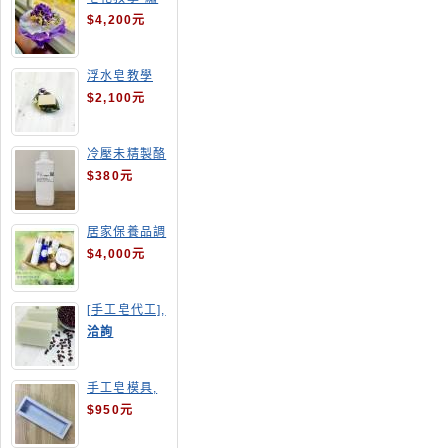
球花皂花束
$4,200元
浮水皂教學
$2,100元
冷壓未精製酪
梨油
$380元
居家保養品調
配班
$4,000元
[手工皂代工],
酒粕皂
洽詢
手工皂模具,
長方形吐司模
$950元