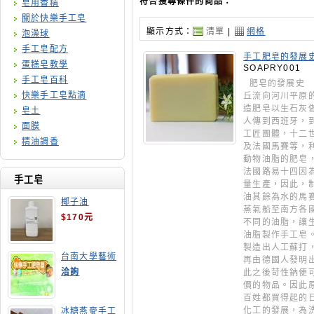
符合搜尋條件的商品：
皂用香精
關於快樂手工皂
顯示方式：
清單
|
網格
泡澡球
手工皂配方
手工肥皂的發展
蛋糕皂教學
SOAPRY001
手工皂百科
肥皂的發展史 
快樂手工皂點滴
丘流向河川平原
造肥皂以生石灰
皂土
人傳到西班牙，
面膜
工匠團體，十二
精油調香
及法國馬賽等，
動物油脂的肥皂
法國路易十四因
手工皂
量生產，因此，
油其餘為水的馬
椰子油
蒸氣船至南方各
$170元
不同的油脂，讓
油脂製作手工皂
製造出人工蘇打
台南大學藝術
再由德國人發明
手工皂師資培
洽詢
此之後苛性鈉便
訓班
價的物品。因此
百姓都買得起的
化工的發展，為
冰糖燕麥手工