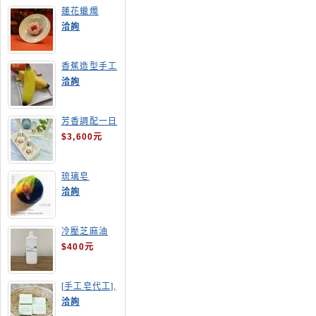
蓮花蠟燭
洽詢
香蕉造型手工
皂
洽詢
芳香調配一日
班
$3,600元
琉璃皂
洽詢
冷壓芝麻油
$400元
[手工皂代工],
酪梨手工皂
洽詢