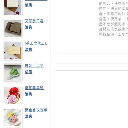
皂
的興起，使得肥
洽詢
時間，肥皂的產
能，製皂用的油
危害，使用後二
艾草手工皂
此不會引起河水
洽詢
舒服洗澡之餘也
堅持使用手工肥
手工皂講
[手工皂代工],
膠原蛋白手工
洽詢
皂
白菜手工皂
洽詢
皂花專業班
洽詢
鬱金香玫瑰手
工皂(長高型)
洽詢