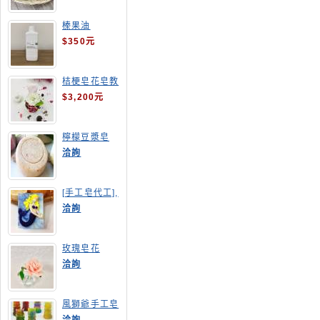
榛果油
$350元
桔梗皂花皂教
學
$3,200元
檸檬豆漿皂
(溫潤手感皂)
洽詢
[手工皂代工],
美人魚手工皂
洽詢
玫瑰皂花
洽詢
風獅爺手工皂