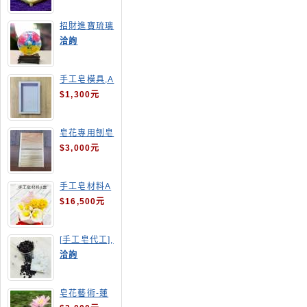
招財進寶琉璃
手工皂
洽詢
手工皂模具,A
4渲染盤
$1,300元
皂花專用刨皂
器
$3,000元
手工皂材料A
套
$16,500元
[手工皂代工],
釋迦手工皂
洽詢
皂花藝術-蓮
花