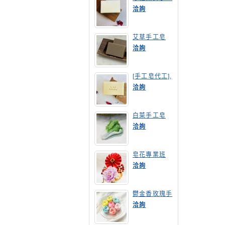
皂
洽詢
艾草手工皂
洽詢
[手工皂代工],
膠原蛋白手工
洽詢
皂
白菜手工皂
洽詢
皂花專業班
洽詢
鬱金香玫瑰手
工皂(長高型)
洽詢