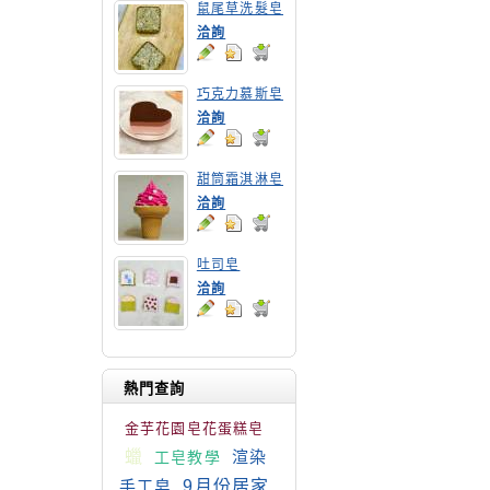
鼠尾草洗髮皂
洽詢
巧克力慕斯皂
洽詢
甜筒霜淇淋皂
洽詢
吐司皂
洽詢
熱門查詢
金芋花園皂花蛋糕皂
蠟
渲染
工皂教學
手工皂
9月份居家