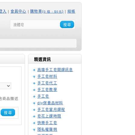
登入
|
會員中心
|
購物車(
)
|
結帳
0 個 - $0元
搜尋
精選資訊
高雄手工皂開課訊息
手工皂材料
手工皂代工
手工皂教學
手工皂
含商品描述
diy保養品材料
手工皂當月課程
搜尋
皂花上課時間
快樂手工皂
隱私權聲明