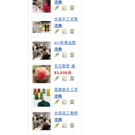
教學
洽詢
台南手工皂教
學,高雄手工
洽詢
皂教學
diy保養品教
學-台南高工
洽詢
教職員DIY乳
液教學
皂花教學,康
乃馨
$3,000元
風獅爺手工皂
洽詢
台南高工教師
保養品研習營
洽詢