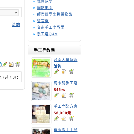
蠟燭教學
網站地圖
師資班學生攜帶物品
留言板
洽詢
台南手工皂教學
手工皂Q&A
手工皂教學
台南大學藝術
手工皂師資培
洽詢
訓班
/ 1 (共 1 頁)
馬卡龍手工皂
$45元
手工皂配方應
用班
$6,000元
母親節手工皂