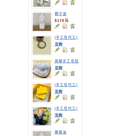
椰子油
$170元
[手工皂代工],
摩洛哥洗髮皂
洽詢
高雄手工皂班
洽詢
[手工皂代工],
南瓜手工皂
洽詢
[手工皂代工],
寶石皂
洽詢
榛果油