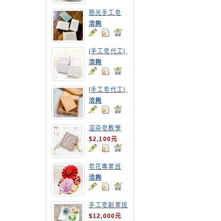
慈光手工皂
洽詢
[手工皂代工],
紅豆手工皂
洽詢
[手工皂代工],
胡蘿蔔手工皂
洽詢
渲染皂教學
$2,100元
皂花專業班
洽詢
手工皂創業班
(MP皂班)
$12,000元