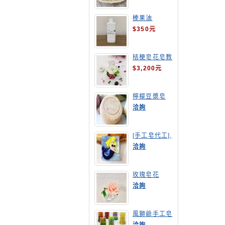
榛果油
$350元
桔梗皂花皂教
學
$3,200元
檸檬豆漿皂
(溫潤手感皂)
洽詢
[手工皂代工],
美人魚手工皂
洽詢
玫瑰皂花
洽詢
風獅爺手工皂