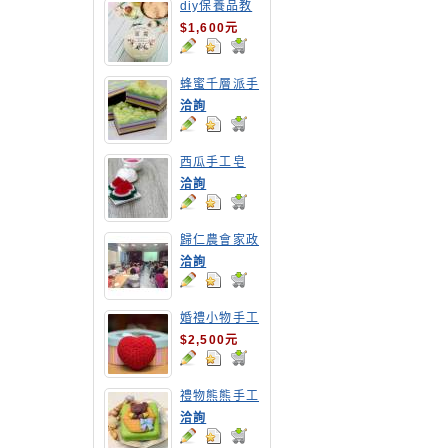
diy保養品教
學-修護霜
$1,600元
蜂蜜千層派手
工皂
洽詢
西瓜手工皂
洽詢
歸仁農會家政
專案計畫-酵
洽詢
素清潔液研習
座談
婚禮小物手工
皂教學
$2,500元
禮物熊熊手工
皂
洽詢