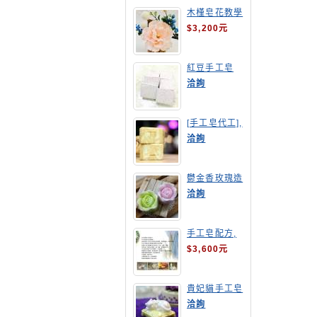
木槿皂花教學
$3,200元
紅豆手工皂
洽詢
[手工皂代工],
羊奶皂
洽詢
鬱金香玫瑰造
型手工皂
洽詢
手工皂配方,
手工皂教學
$3,600元
貴妃貓手工皂
洽詢