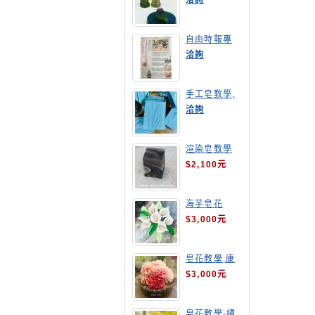
洽詢
自由時報專
訪,手工皂達
洽詢
人陳德昇老師
手工皂教學,
手工皂當月課
洽詢
程,渲染皂
渲染皂教學
$2,100元
海芋皂花
$3,000元
皂花教學,康
乃馨
$3,000元
皂花教學-繡