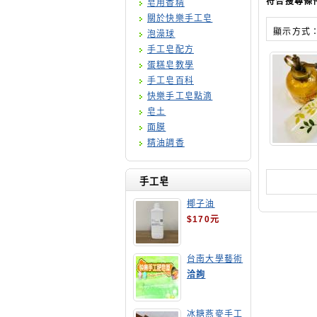
符合搜尋條
皂用香精
關於快樂手工皂
顯示方式
泡澡球
手工皂配方
蛋糕皂教學
手工皂百科
快樂手工皂點滴
皂土
面膜
精油調香
手工皂
椰子油
$170元
台南大學藝術
手工皂師資培
洽詢
訓班
冰糖燕麥手工