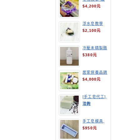
球花皂花束
$4,200元
浮水皂教學
$2,100元
冷壓未精製酪
梨油
$380元
居家保養品調
配班
$4,000元
[手工皂代工],
酒粕皂
洽詢
手工皂模具,
長方形吐司模
$950元