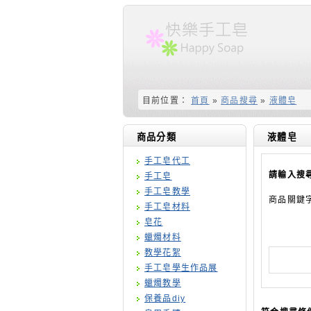
目前位置：
首頁
»
商品搜尋
»
液體皂
商品分類
液體皂
手工皂代工
請輸入搜
手工皂
手工皂教學
商品關鍵
手工皂材料
皂花
蠟燭材料
教學花絮
手工皂學生作品展
蠟燭教學
保養品diy