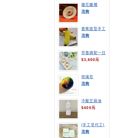
蓮花蠟燭
洽詢
香蕉造型手工
皂
洽詢
芳香調配一日
班
$3,600元
琉璃皂
洽詢
冷壓芝麻油
$400元
[手工皂代工],
酪梨手工皂
洽詢