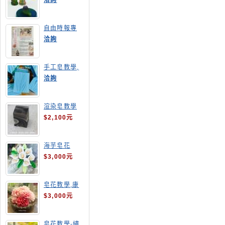
洽詢
自由時報專
訪,手工皂達
洽詢
人陳德昇老師
手工皂教學,
手工皂當月課
洽詢
程,渲染皂
渲染皂教學
$2,100元
海芋皂花
$3,000元
皂花教學,康
乃馨
$3,000元
皂花教學-繡