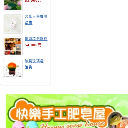
$3,000元
文化大學推廣
部高雄分部手
洽詢
工皂教學
蠟燭精選課程
$4,000元
破曉琉璃皂
洽詢