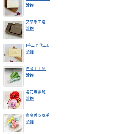
皂
洽詢
艾草手工皂
洽詢
[手工皂代工],
膠原蛋白手工
洽詢
皂
白菜手工皂
洽詢
皂花專業班
洽詢
鬱金香玫瑰手
工皂(長高型)
洽詢