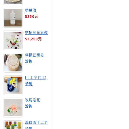
榛果油
$350元
桔梗皂花皂教
學
$3,200元
檸檬豆漿皂
(溫潤手感皂)
洽詢
[手工皂代工],
美人魚手工皂
洽詢
玫瑰皂花
洽詢
風獅爺手工皂