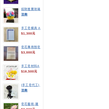
招財進寶琉璃
手工皂
洽詢
手工皂模具,A
4渲染盤
$1,300元
皂花專用刨皂
器
$3,000元
手工皂材料A
套
$16,500元
[手工皂代工],
釋迦手工皂
洽詢
皂花藝術-蓮
花