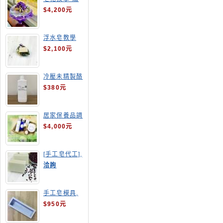
球花皂花束
$4,200元
浮水皂教學
$2,100元
冷壓未精製酪
梨油
$380元
居家保養品調
配班
$4,000元
[手工皂代工],
酒粕皂
洽詢
手工皂模具,
長方形吐司模
$950元