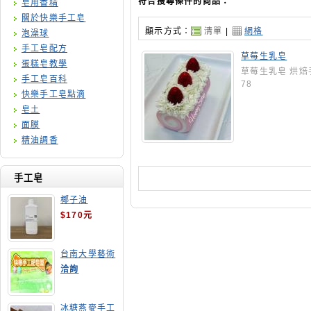
符合搜尋條件的商品：
皂用香精
關於快樂手工皂
顯示方式：
清單
|
網格
泡澡球
手工皂配方
草莓生乳皂
蛋糕皂教學
草莓生乳皂 烘焙
手工皂百科
78
快樂手工皂點滴
皂土
面膜
精油調香
手工皂
椰子油
$170元
台南大學藝術
手工皂師資培
洽詢
訓班
冰糖燕麥手工