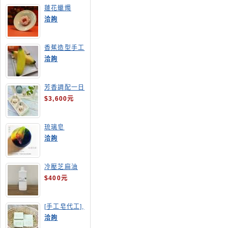
蓮花蠟燭
洽詢
香蕉造型手工
皂
洽詢
芳香調配一日
班
$3,600元
琉璃皂
洽詢
冷壓芝麻油
$400元
[手工皂代工],
酪梨手工皂
洽詢