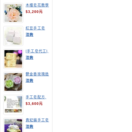
木槿皂花教學
$3,200元
紅豆手工皂
洽詢
[手工皂代工],
羊奶皂
洽詢
鬱金香玫瑰造
型手工皂
洽詢
手工皂配方,
手工皂教學
$3,600元
貴妃貓手工皂
洽詢