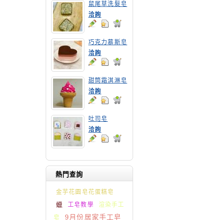
鼠尾草洗髮皂
洽詢
巧克力慕斯皂
洽詢
甜筒霜淇淋皂
洽詢
吐司皂
洽詢
熱門查詢
金芋花園皂花蛋糕皂
蠟
工皂教學
渲染手工
9月份居家手工皂
皂