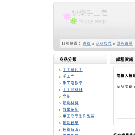
目前位置：
首頁
»
商品搜尋
»
課程資訊
商品分類
課程資訊
手工皂代工
請輸入搜
手工皂
手工皂教學
商品關鍵
手工皂材料
皂花
蠟燭材料
教學花絮
手工皂學生作品展
蠟燭教學
保養品diy