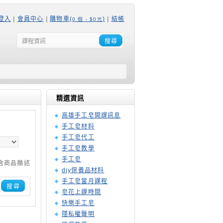
登入
|
會員中心
|
購物車(
)
|
結帳
0 個 - $0元
搜尋
精選資訊
高雄手工皂開課訊息
手工皂材料
手工皂代工
手工皂教學
手工皂
含商品描述
diy保養品材料
手工皂當月課程
搜尋
皂花上課時間
快樂手工皂
隱私權聲明