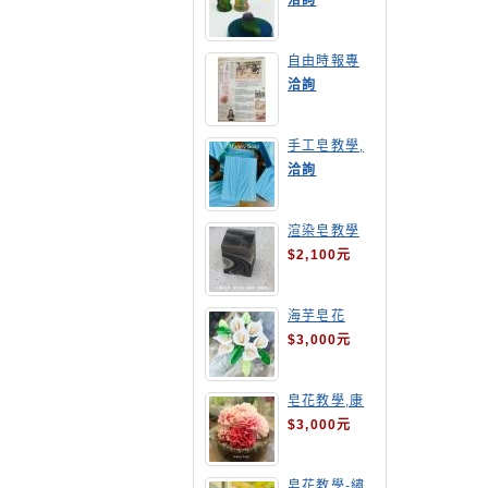
洽詢
自由時報專
訪,手工皂達
洽詢
人陳德昇老師
手工皂教學,
手工皂當月課
洽詢
程,渲染皂
渲染皂教學
$2,100元
海芋皂花
$3,000元
皂花教學,康
乃馨
$3,000元
皂花教學-繡