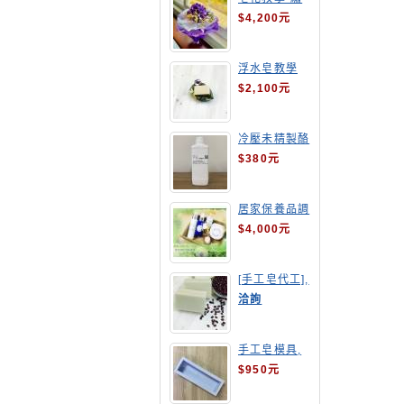
球花皂花束
$4,200元
浮水皂教學
$2,100元
冷壓未精製酪
梨油
$380元
居家保養品調
配班
$4,000元
[手工皂代工],
酒粕皂
洽詢
手工皂模具,
長方形吐司模
$950元