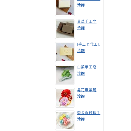
皂
洽詢
艾草手工皂
洽詢
[手工皂代工],
膠原蛋白手工
洽詢
皂
白菜手工皂
洽詢
皂花專業班
洽詢
鬱金香玫瑰手
工皂(長高型)
洽詢