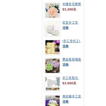
木槿皂花教學
$3,200元
紅豆手工皂
洽詢
[手工皂代工],
羊奶皂
洽詢
鬱金香玫瑰造
型手工皂
洽詢
手工皂配方,
手工皂教學
$3,600元
貴妃貓手工皂
洽詢