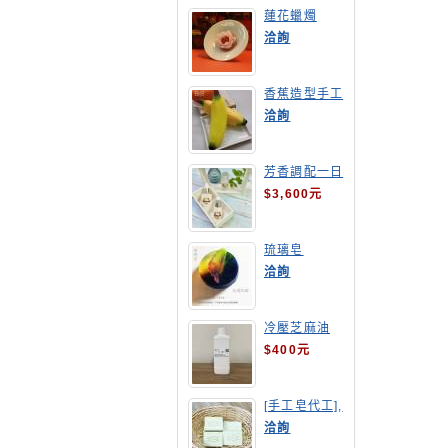
蓮花蠟燭
洽詢
香蕉造型手工
皂
洽詢
芳香調配一日
班
$3,600元
琉璃皂
洽詢
冷壓芝麻油
$400元
[手工皂代工],
酪梨手工皂
洽詢