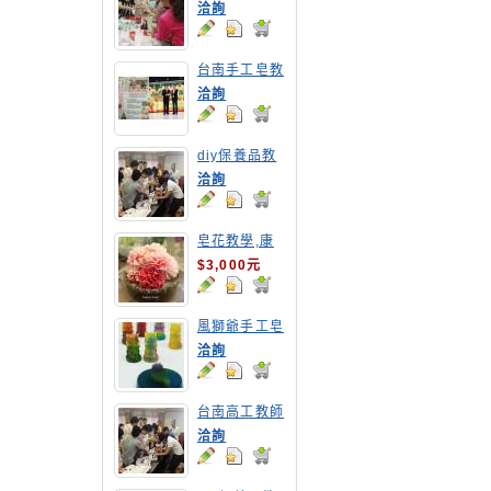
教學
洽詢
台南手工皂教
學,高雄手工
洽詢
皂教學
diy保養品教
學-台南高工
洽詢
教職員DIY乳
液教學
皂花教學,康
乃馨
$3,000元
風獅爺手工皂
洽詢
台南高工教師
保養品研習營
洽詢