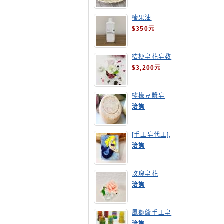
榛果油
$350元
桔梗皂花皂教
學
$3,200元
檸檬豆漿皂
(溫潤手感皂)
洽詢
[手工皂代工],
美人魚手工皂
洽詢
玫瑰皂花
洽詢
風獅爺手工皂