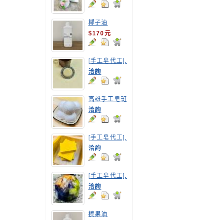
椰子油
$170元
[手工皂代工],
摩洛哥洗髮皂
洽詢
高雄手工皂班
洽詢
[手工皂代工],
南瓜手工皂
洽詢
[手工皂代工],
寶石皂
洽詢
榛果油