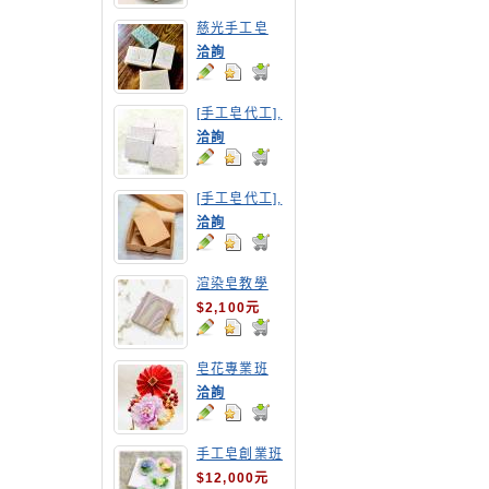
慈光手工皂
洽詢
[手工皂代工],
紅豆手工皂
洽詢
[手工皂代工],
胡蘿蔔手工皂
洽詢
渲染皂教學
$2,100元
皂花專業班
洽詢
手工皂創業班
(MP皂班)
$12,000元