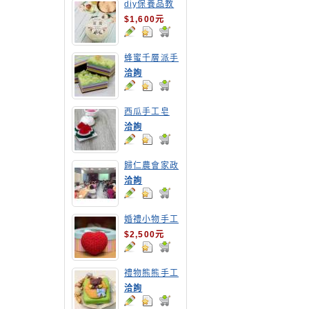
diy保養品教
學-修護霜
$1,600元
蜂蜜千層派手
工皂
洽詢
西瓜手工皂
洽詢
歸仁農會家政
專案計畫-酵
洽詢
素清潔液研習
座談
婚禮小物手工
皂教學
$2,500元
禮物熊熊手工
皂
洽詢