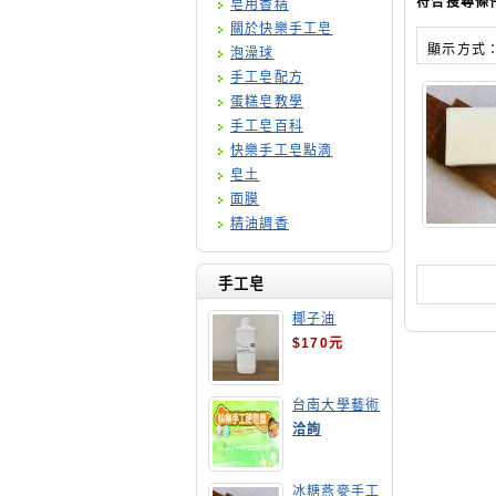
符合搜尋條
皂用香精
關於快樂手工皂
顯示方式
泡澡球
手工皂配方
蛋糕皂教學
手工皂百科
快樂手工皂點滴
皂土
面膜
精油調香
手工皂
椰子油
$170元
台南大學藝術
手工皂師資培
洽詢
訓班
冰糖燕麥手工