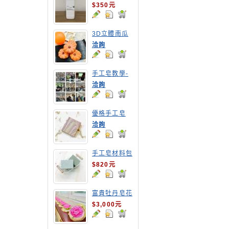
$350元
3D立體南瓜
手工皂
洽詢
手工皂教學-
嘉南農田水利
洽詢
會皂花教學
優格手工皂
洽詢
手工皂材料包
1公斤包裝
$820元
富貴牡丹皂花
$3,000元