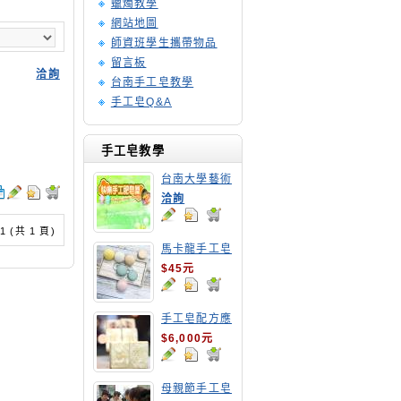
蠟燭教學
網站地圖
師資班學生攜帶物品
留言板
洽詢
台南手工皂教學
手工皂Q&A
.
手工皂教學
台南大學藝術
手工皂師資培
洽詢
訓班
/ 1 (共 1 頁)
馬卡龍手工皂
$45元
手工皂配方應
用班
$6,000元
母親節手工皂