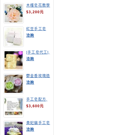
木槿皂花教學
$3,200元
紅豆手工皂
洽詢
[手工皂代工],
羊奶皂
洽詢
鬱金香玫瑰造
型手工皂
洽詢
手工皂配方,
手工皂教學
$3,600元
貴妃貓手工皂
洽詢