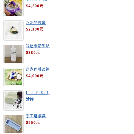
球花皂花束
$4,200元
浮水皂教學
$2,100元
冷壓未精製酪
梨油
$380元
居家保養品調
配班
$4,000元
[手工皂代工],
酒粕皂
洽詢
手工皂模具,
長方形吐司模
$950元