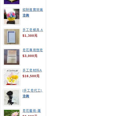
招財進寶琉璃
手工皂
洽詢
手工皂模具,A
4渲染盤
$1,300元
皂花專用刨皂
器
$3,000元
手工皂材料A
套
$16,500元
[手工皂代工],
釋迦手工皂
洽詢
皂花藝術-蓮
花