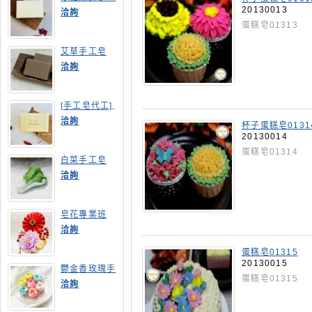
皂
20130013
洽詢
蛋糕皂01313
艾草手工皂
洽詢
[手工皂代工],
膠原蛋白手工
洽詢
杯子蛋糕皂0131
皂
20130014
蛋糕皂01314
白菜手工皂
洽詢
皂花專業班
洽詢
蛋糕皂01315
20130015
鬱金香玫瑰手
蛋糕皂01315
工皂(長高型)
洽詢