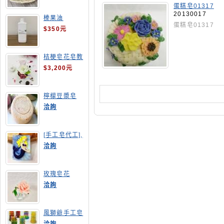
蛋糕皂01317
20130017
榛果油
蛋糕皂01317
$350元
桔梗皂花皂教
學
$3,200元
檸檬豆漿皂
(溫潤手感皂)
洽詢
[手工皂代工],
美人魚手工皂
洽詢
玫瑰皂花
洽詢
風獅爺手工皂