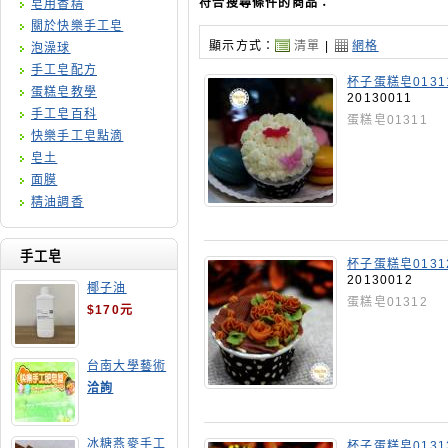
符合搜尋條件的商品：
皂用香精
關於快樂手工皂
顯示方式：
清單
|
網格
泡澡球
手工皂配方
杯子蛋糕皂0131
蛋糕皂教學
20130011
手工皂百科
蛋糕皂01311
快樂手工皂點滴
皂土
面膜
精油調香
手工皂
杯子蛋糕皂0131
20130012
椰子油
蛋糕皂01312
$170元
台南大學藝術
手工皂師資培
洽詢
訓班
冰糖燕麥手工
杯子蛋糕皂0131