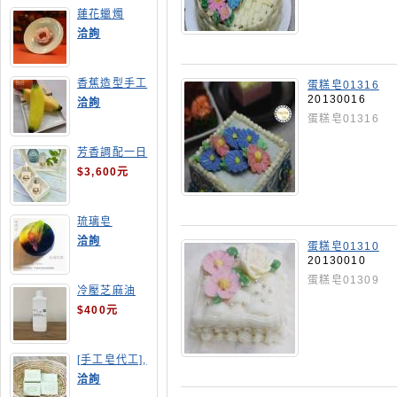
蓮花蠟燭
洽詢
香蕉造型手工
蛋糕皂01316
皂
20130016
洽詢
蛋糕皂01316
芳香調配一日
班
$3,600元
琉璃皂
洽詢
蛋糕皂01310
20130010
蛋糕皂01309
冷壓芝麻油
$400元
[手工皂代工],
酪梨手工皂
洽詢