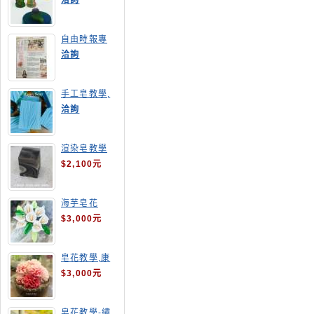
洽詢
自由時報專
訪,手工皂達
洽詢
人陳德昇老師
手工皂教學,
手工皂當月課
洽詢
程,渲染皂
渲染皂教學
$2,100元
海芋皂花
$3,000元
皂花教學,康
乃馨
$3,000元
皂花教學-繡