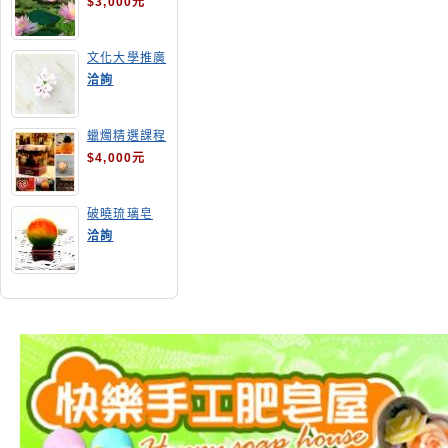
$3,000元
文化大學推廣
部高雄分部手
洽詢
工皂教學
蠟燭精選課程
$4,000元
破曉琉璃皂
洽詢