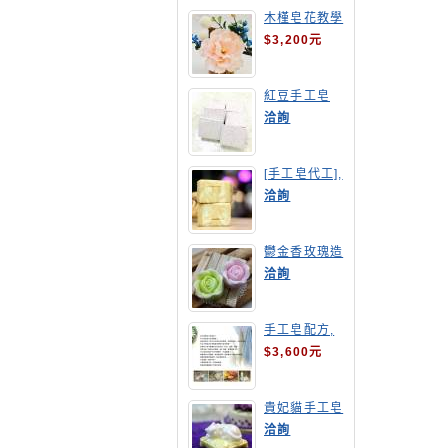
木槿皂花教學
$3,200元
紅豆手工皂
洽詢
[手工皂代工],
羊奶皂
洽詢
鬱金香玫瑰造
型手工皂
洽詢
手工皂配方,
手工皂教學
$3,600元
貴妃貓手工皂
洽詢