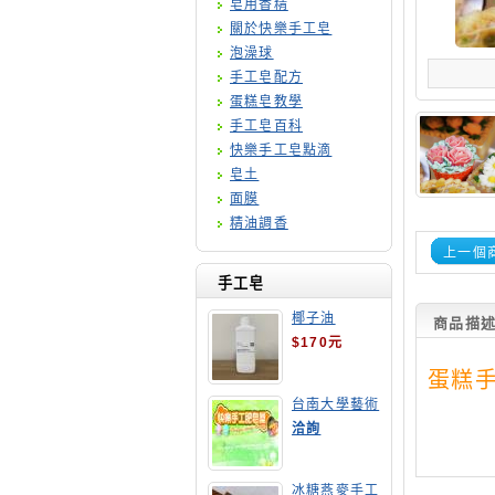
皂用香精
關於快樂手工皂
泡澡球
手工皂配方
蛋糕皂教學
手工皂百科
快樂手工皂點滴
皂土
面膜
精油調香
上一個
手工皂
椰子油
商品描
$170元
蛋糕手
台南大學藝術
手工皂師資培
洽詢
訓班
冰糖燕麥手工