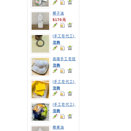
椰子油
$170元
[手工皂代工],
摩洛哥洗髮皂
洽詢
高雄手工皂班
洽詢
[手工皂代工],
南瓜手工皂
洽詢
[手工皂代工],
寶石皂
洽詢
榛果油