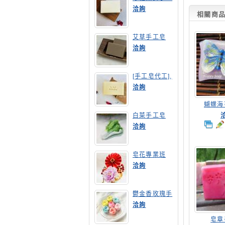
皂
洽詢
相關商品(
艾草手工皂
洽詢
[手工皂代工],
膠原蛋白手工
洽詢
皂
蝴蝶海
白菜手工皂
洽詢
皂花專業班
洽詢
鬱金香玫瑰手
工皂(長高型)
洽詢
皂章