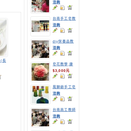
教學
洽詢
台南手工皂教
學,高雄手工
洽詢
皂教學
diy保養品教
學-台南高工
洽詢
教職員DIY乳
液教學
(長
皂花教學,康
乃馨
$3,000元
風獅爺手工皂
洽詢
台南高工教師
保養品研習營
洽詢