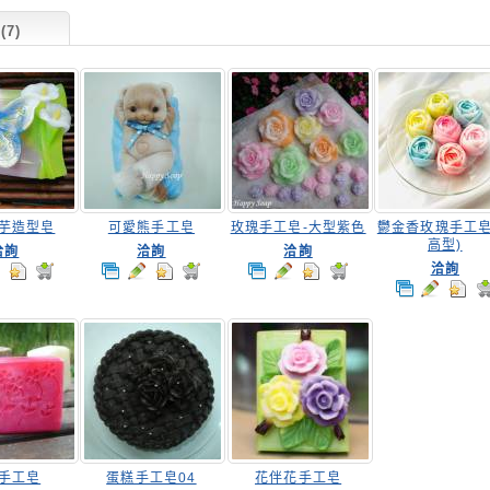
7)
芋造型皂
可愛熊手工皂
玫瑰手工皂-大型紫色
鬱金香玫瑰手工皂
高型)
洽詢
洽詢
洽詢
洽詢
手工皂
蛋糕手工皂04
花伴花手工皂