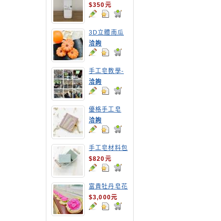
$350元
3D立體南瓜
手工皂
洽詢
手工皂教學-
嘉南農田水利
洽詢
會皂花教學
優格手工皂
洽詢
手工皂材料包
1公斤包裝
$820元
富貴牡丹皂花
$3,000元