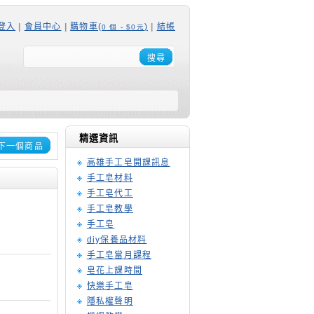
登入
|
會員中心
|
購物車(
)
|
結帳
0 個 - $0元
搜尋
精選資訊
下一個商品
高雄手工皂開課訊息
手工皂材料
手工皂代工
手工皂教學
手工皂
diy保養品材料
手工皂當月課程
皂花上課時間
快樂手工皂
隱私權聲明