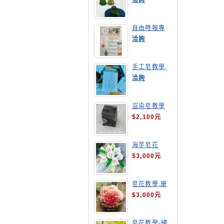
洽詢
自由時報專
訪,手工皂達
洽詢
人陳德昇老師
手工皂教學,
手工皂當月課
洽詢
程,渲染皂
渲染皂教學
$2,100元
海芋皂花
$3,000元
皂花教學,康
乃馨
$3,000元
皂花教學-繡