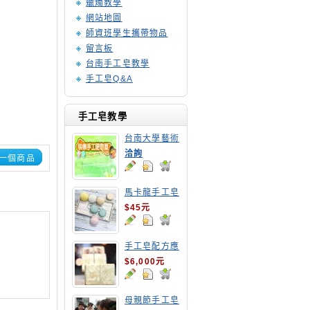
蠟燭教學
網站地圖
師資班學生攜帶物品
留言板
台南手工皂教學
手工皂Q&A
手工皂教學
台南大學藝術
手工皂師資培
洽詢
一個商品
訓班
馬卡龍手工皂
$45元
手工皂配方應
用班
$6,000元
母親節手工皂