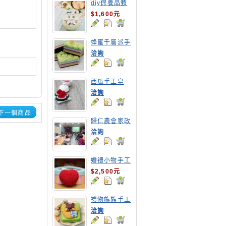
diy保養品教
學-修護霜
$1,600元
蜂蜜千層派手
工皂
洽詢
西瓜手工皂
洽詢
下一個商品
歸仁農會家政
專案計畫-酵
洽詢
素清潔液研習
座談
婚禮小物手工
皂教學
$2,500元
禮物熊熊手工
皂
洽詢