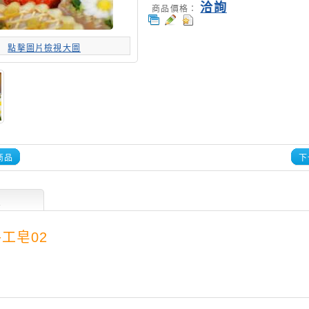
洽詢
商品價格：
點擊圖片檢視大圖
商品
下
述
工皂02