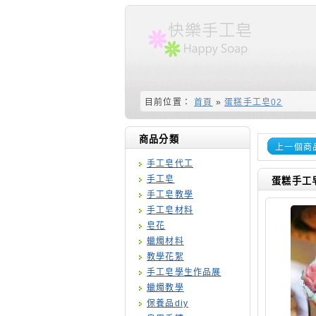
目前位置：
首頁
»
蛋糕手工皂02
商品分類
上一個商
手工皂代工
手工皂
蛋糕手工皂
手工皂教學
手工皂材料
皂花
蠟燭材料
教學花絮
手工皂學生作品展
蠟燭教學
保養品diy