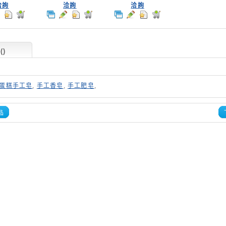
洽詢
洽詢
洽詢
答
(
)
蛋糕手工皂
,
手工香皂
,
手工肥皂
,
品