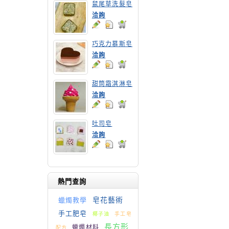
鼠尾草洗髮皂
洽詢
巧克力慕斯皂
洽詢
甜筒霜淇淋皂
洽詢
吐司皂
洽詢
熱門查詢
皂花藝術
蠟燭教學
手工肥皂
椰子油
手工皂
長方形
蠟燭材料
配方