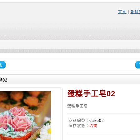
首頁
|
會員
品
02
蛋糕手工皂02
蛋糕手工皂
商品編號：
cake02
庫存狀態：
洽詢