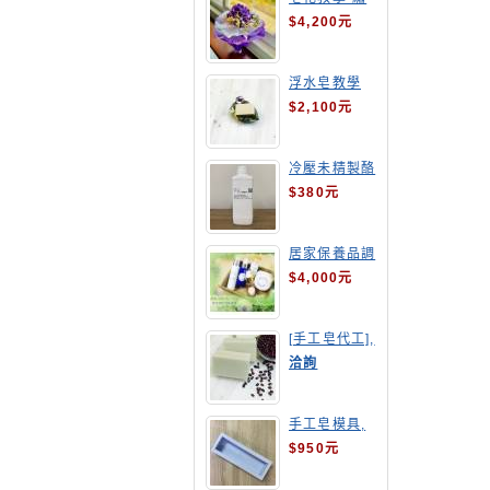
球花皂花束
$4,200元
浮水皂教學
$2,100元
冷壓未精製酪
梨油
$380元
居家保養品調
配班
$4,000元
[手工皂代工],
酒粕皂
洽詢
手工皂模具,
長方形吐司模
$950元