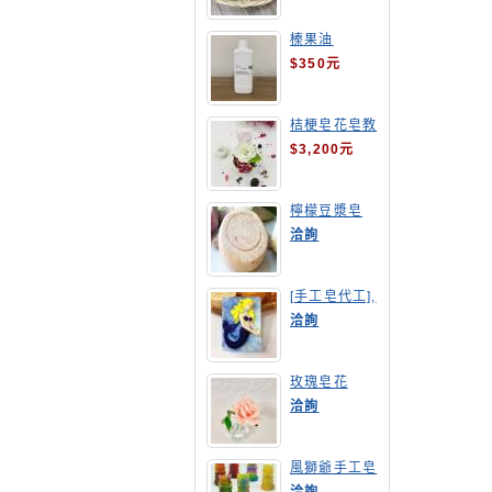
榛果油
$350元
桔梗皂花皂教
學
$3,200元
檸檬豆漿皂
(溫潤手感皂)
洽詢
[手工皂代工],
美人魚手工皂
洽詢
玫瑰皂花
洽詢
風獅爺手工皂