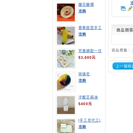
蓮花蠟燭
洽詢
香蕉造型手工
商品問
皂
洽詢
商品標籤：
芳香調配一日
班
$3,600元
上一個商
琉璃皂
洽詢
冷壓芝麻油
$400元
[手工皂代工],
酪梨手工皂
洽詢