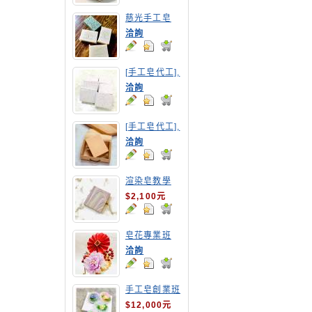
慈光手工皂
洽詢
[手工皂代工],
紅豆手工皂
洽詢
[手工皂代工],
胡蘿蔔手工皂
洽詢
渲染皂教學
$2,100元
皂花專業班
洽詢
手工皂創業班
(MP皂班)
$12,000元