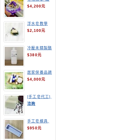
球花皂花束
$4,200元
浮水皂教學
$2,100元
冷壓未精製酪
梨油
$380元
居家保養品調
配班
$4,000元
[手工皂代工],
酒粕皂
洽詢
手工皂模具,
長方形吐司模
$950元