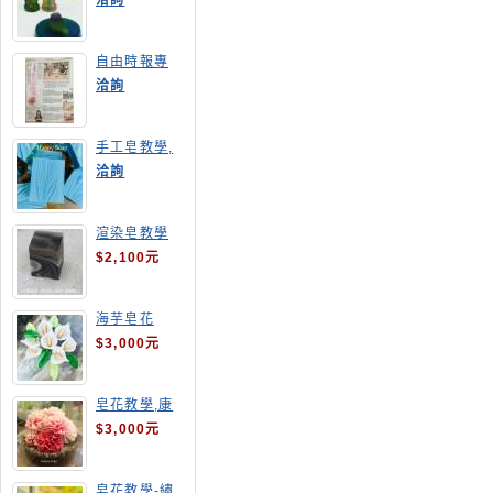
洽詢
自由時報專
訪,手工皂達
洽詢
人陳德昇老師
手工皂教學,
手工皂當月課
洽詢
程,渲染皂
渲染皂教學
$2,100元
海芋皂花
$3,000元
皂花教學,康
乃馨
$3,000元
皂花教學-繡