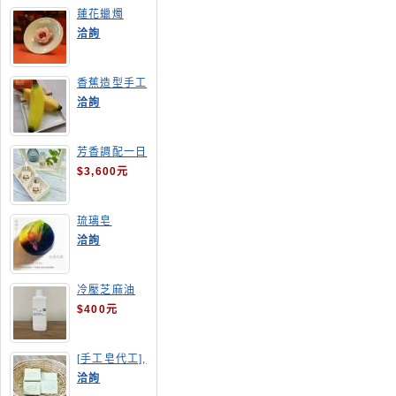
蓮花蠟燭
洽詢
香蕉造型手工
皂
洽詢
芳香調配一日
班
$3,600元
琉璃皂
洽詢
冷壓芝麻油
$400元
[手工皂代工],
酪梨手工皂
洽詢