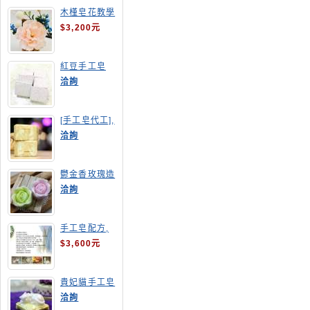
木槿皂花教學
$3,200元
紅豆手工皂
洽詢
[手工皂代工],
羊奶皂
洽詢
鬱金香玫瑰造
型手工皂
洽詢
手工皂配方,
手工皂教學
$3,600元
貴妃貓手工皂
洽詢