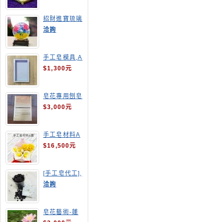
招財進寶琉璃
手工皂
洽詢
手工皂模具,A
4渲染盤
$1,300元
皂花專用刨皂
器
$3,000元
手工皂材料A
套
$16,500元
[手工皂代工],
釋迦手工皂
洽詢
皂花藝術-蓮
花