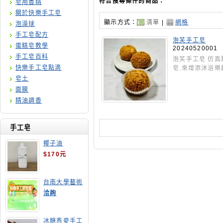
符合搜尋條件的商品：
皂用香精
關於快樂手工皂
顯示方式：
清單
|
網格
泡澡球
手工皂配方
泡芙手工皂
蛋糕皂教學
20240520001
手工皂百科
泡芙手工皂 仿真
快樂手工皂點滴
皂.來增添沐浴樂趣
皂土
面膜
精油調香
手工皂
椰子油
$170元
台南大學藝術
手工皂師資培
洽詢
訓班
冰糖燕麥手工