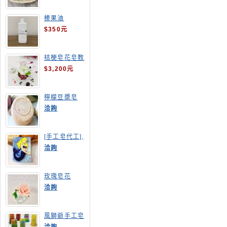
榛果油
$350元
桔梗皂花皂教
學
$3,200元
檸檬豆漿皂
(溫潤手感皂)
洽詢
[手工皂代工],
美人魚手工皂
洽詢
玫瑰皂花
洽詢
風獅爺手工皂