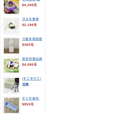
球花皂花束
$4,200元
浮水皂教學
$2,100元
冷壓未精製酪
梨油
$380元
居家保養品調
配班
$4,000元
[手工皂代工],
酒粕皂
洽詢
手工皂模具,
長方形吐司模
$950元