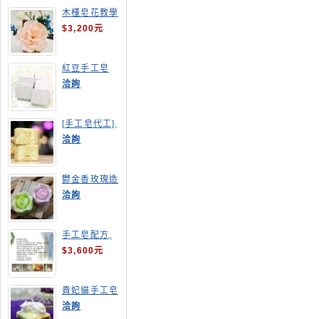
木槿皂花教學
$3,200元
紅豆手工皂
洽詢
[手工皂代工],
羊奶皂
洽詢
鬱金香玫瑰造
型手工皂
洽詢
手工皂配方,
手工皂教學
$3,600元
貴妃貓手工皂
洽詢