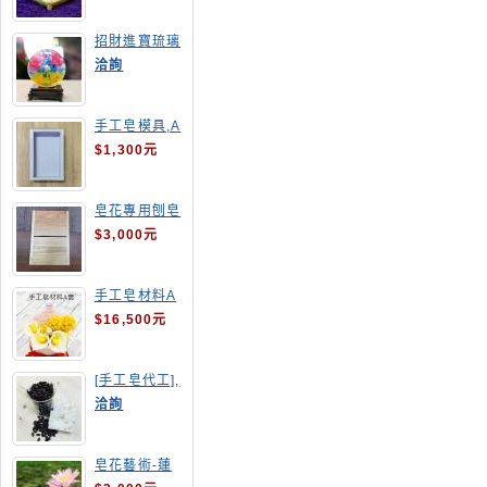
招財進寶琉璃
手工皂
洽詢
手工皂模具,A
4渲染盤
$1,300元
皂花專用刨皂
器
$3,000元
手工皂材料A
套
$16,500元
[手工皂代工],
釋迦手工皂
洽詢
皂花藝術-蓮
花