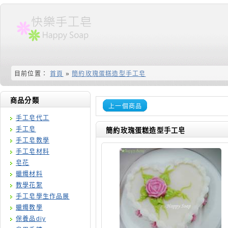
目前位置：
首頁
»
簡約玫瑰蛋糕造型手工皂
商品分類
上一個商品
手工皂代工
手工皂
簡約玫瑰蛋糕造型手工皂
手工皂教學
手工皂材料
皂花
蠟燭材料
教學花絮
手工皂學生作品展
蠟燭教學
保養品diy