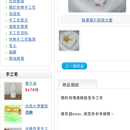
皂用香精
關於快樂手工皂
泡澡球
手工皂配方
點擊圖片檢視大圖
蛋糕皂教學
手工皂百科
快樂手工皂點滴
皂土
面膜
精油調香
上一個商品
手工皂
椰子油
商品描述
$170元
簡約玫瑰蛋糕造型手工皂
台南大學藝術
手工皂師資培
洽詢
做皂超easy ,造型色彩多樣貌。
訓班
冰糖燕麥手工