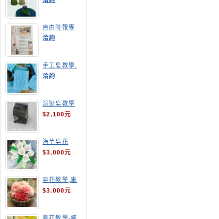
洽詢
自由時報專
訪,手工皂達
洽詢
人陳德昇老師
手工皂教學,
手工皂當月課
洽詢
程,渲染皂
渲染皂教學
$2,100元
海芋皂花
$3,000元
皂花教學,康
乃馨
$3,000元
皂花教學-繡