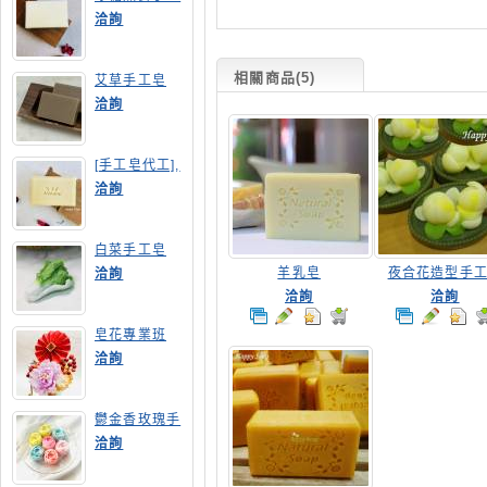
皂
洽詢
相關商品(5)
艾草手工皂
洽詢
[手工皂代工],
膠原蛋白手工
洽詢
皂
白菜手工皂
羊乳皂
夜合花造型手
洽詢
洽詢
洽詢
皂花專業班
洽詢
鬱金香玫瑰手
工皂(長高型)
洽詢