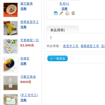
蓮花蠟燭
乳皂02
洽詢
洽詢
香蕉造型手工
皂
洽詢
商品問答
(
)
芳香調配一日
班
$3,600元
商品標籤：
造型手工皂
,
蛋糕造型工皂
,
渲
琉璃皂
上一個商品
洽詢
冷壓芝麻油
$400元
[手工皂代工],
酪梨手工皂
洽詢