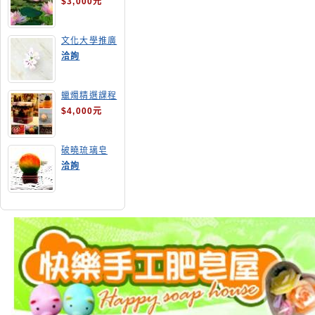
$3,000元
文化大學推廣
部高雄分部手
洽詢
工皂教學
蠟燭精選課程
$4,000元
破曉琉璃皂
洽詢