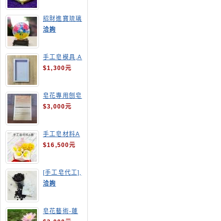
招財進寶琉璃
手工皂
洽詢
手工皂模具,A
4渲染盤
$1,300元
皂花專用刨皂
器
$3,000元
手工皂材料A
套
$16,500元
[手工皂代工],
釋迦手工皂
洽詢
皂花藝術-蓮
花