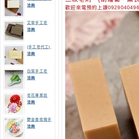
皂
洽詢
歡迎來電預約上課092904049
艾草手工皂
洽詢
[手工皂代工],
膠原蛋白手工
洽詢
皂
白菜手工皂
洽詢
皂花專業班
洽詢
鬱金香玫瑰手
工皂(長高型)
洽詢