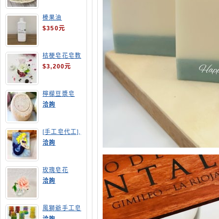
榛果油
$350元
桔梗皂花皂教
學
$3,200元
檸檬豆漿皂
(溫潤手感皂)
洽詢
[手工皂代工],
美人魚手工皂
洽詢
玫瑰皂花
洽詢
風獅爺手工皂