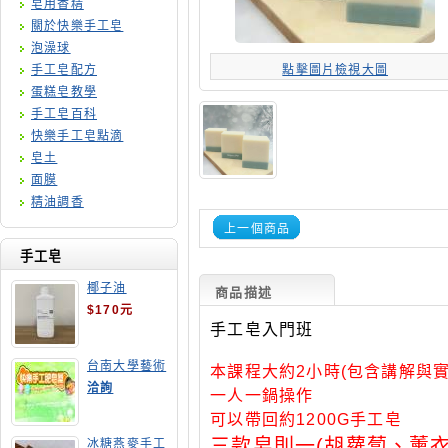
皂用香精
關於快樂手工皂
泡澡球
手工皂配方
點擊圖片檢視大圖
蛋糕皂教學
手工皂百科
快樂手工皂點滴
皂土
面膜
精油調香
上一個商品
手工皂
椰子油
商品描述
$170元
手工皂入門班
台南大學藝術
本課程大約2小時(包含講解與實
手工皂師資培
洽詢
一人一鍋操作
訓班
可以帶回約1200G手工皂
三款皂則一(
胡蘿蔔
、薰
冰糖燕麥手工