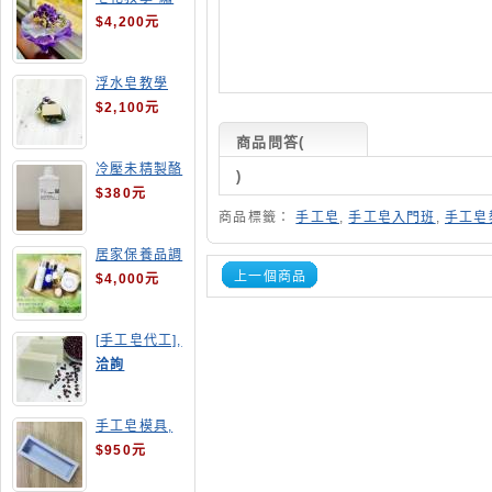
球花皂花束
$4,200元
浮水皂教學
$2,100元
商品問答
(
冷壓未精製酪
)
梨油
$380元
商品標籤：
手工皂
,
手工皂入門班
,
手工皂
居家保養品調
配班
上一個商品
$4,000元
[手工皂代工],
酒粕皂
洽詢
手工皂模具,
長方形吐司模
$950元