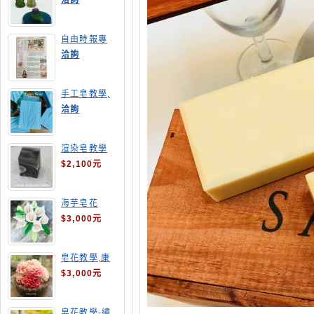
洽詢
自由時報專
訪,手工皂達
洽詢
人陳德昇老師
手工皂教學,
手工皂當月課
洽詢
程,渲染皂
渲染皂教學
$2,100元
海芋皂花
$3,000元
皂花教學,康
乃馨
$3,000元
皂花教學-繡