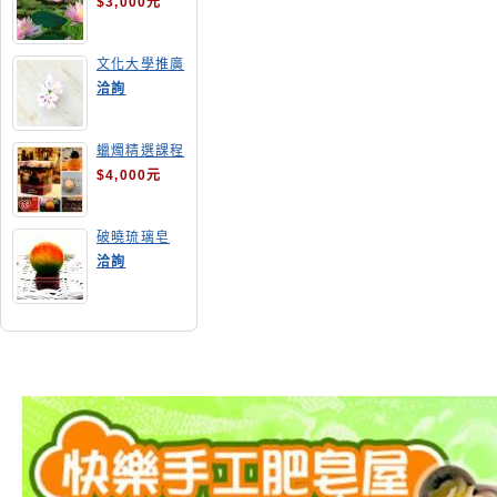
$3,000元
文化大學推廣
部高雄分部手
洽詢
工皂教學
蠟燭精選課程
$4,000元
破曉琉璃皂
洽詢