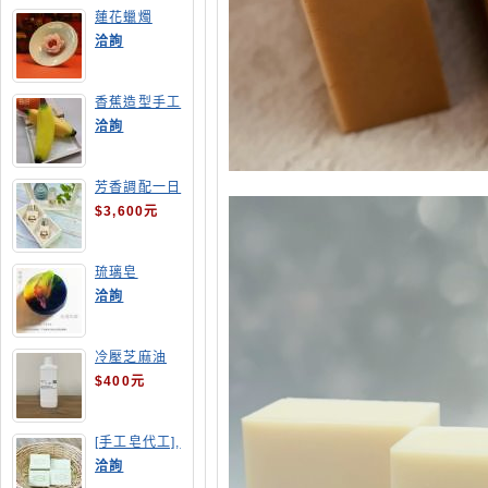
蓮花蠟燭
洽詢
香蕉造型手工
皂
洽詢
芳香調配一日
班
$3,600元
琉璃皂
洽詢
冷壓芝麻油
$400元
[手工皂代工],
酪梨手工皂
洽詢