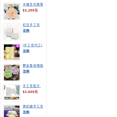
木槿皂花教學
$3,200元
紅豆手工皂
洽詢
[手工皂代工],
羊奶皂
洽詢
鬱金香玫瑰造
型手工皂
洽詢
手工皂配方,
手工皂教學
$3,600元
貴妃貓手工皂
洽詢