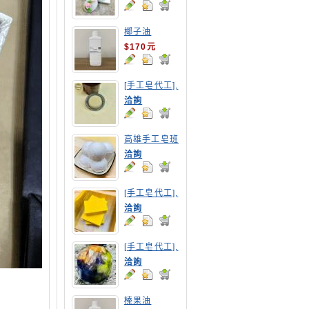
椰子油
$170元
[手工皂代工],
摩洛哥洗髮皂
洽詢
高雄手工皂班
洽詢
[手工皂代工],
南瓜手工皂
洽詢
[手工皂代工],
寶石皂
洽詢
榛果油