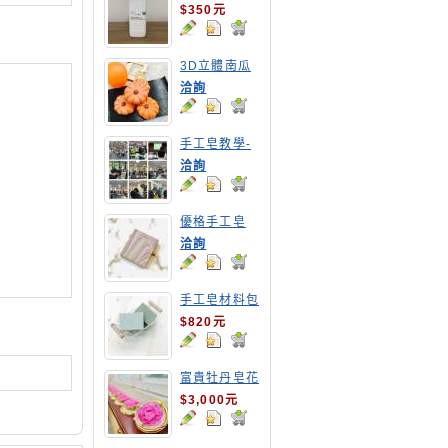
$350元
3D立體南瓜
手工皂
洽詢
手工皂教學-
嘉南農田水利
洽詢
會皂花教學
優格手工皂
洽詢
手工皂材料包
1公斤包裝
$820元
富貴牡丹皂花
$3,000元