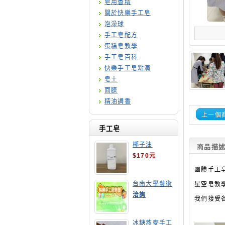
皂用香精
關於快樂手工皂
泡澡球
手工皂配方
蛋糕皂教學
手工皂百科
快樂手工皂點滴
皂土
面膜
精油調香
上一個
手工皂
椰子油
商品描
$170元
團體手工
台南大學藝術
星空皂教
手工皂師資培
洽詢
我們接受各
訓班
冰糖燕麥手工