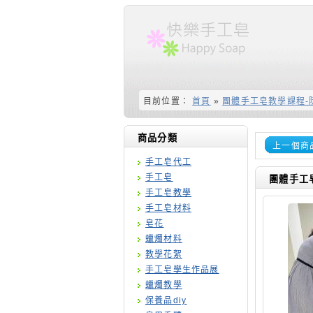
目前位置：
首頁
»
團體手工皂教學課程-
商品分類
上一個商
手工皂代工
手工皂
團體手工
手工皂教學
手工皂材料
皂花
蠟燭材料
教學花絮
手工皂學生作品展
蠟燭教學
保養品diy