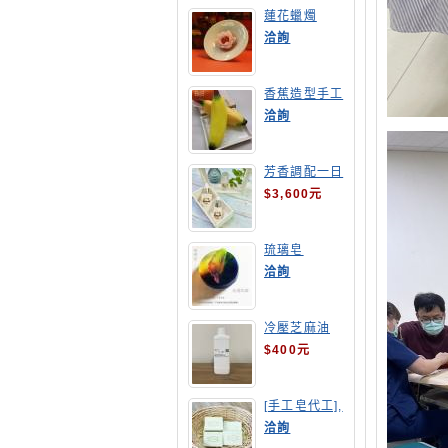
蓮花蠟燭
洽詢
香蕉造型手工
皂
洽詢
芳香調配一日
班
$3,600元
琉璃皂
洽詢
冷壓芝麻油
$400元
[手工皂代工],
酪梨手工皂
洽詢