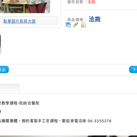
庫存狀態：
洽詢
洽詢
商品價格：
點擊圖片檢視大圖
商品
下
述
皂教學課程-阮綜合醫院
學
機關團體，預約客製手工皂課程，歡迎來電洽詢 06-3355378