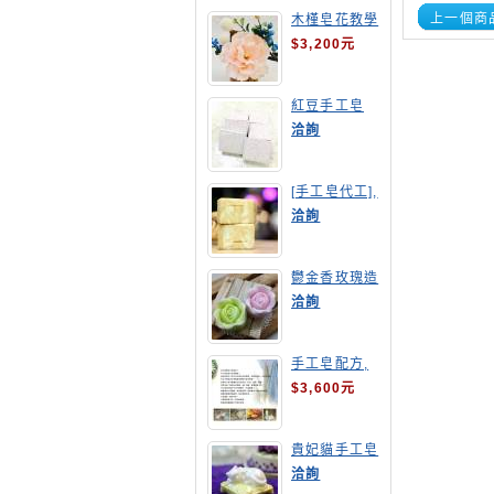
上一個商
木槿皂花教學
$3,200元
紅豆手工皂
洽詢
[手工皂代工],
羊奶皂
洽詢
鬱金香玫瑰造
型手工皂
洽詢
手工皂配方,
手工皂教學
$3,600元
貴妃貓手工皂
洽詢