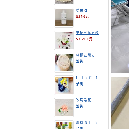
榛果油
$350元
桔梗皂花皂教
學
$3,200元
檸檬豆漿皂
(溫潤手感皂)
洽詢
[手工皂代工],
美人魚手工皂
洽詢
玫瑰皂花
洽詢
風獅爺手工皂