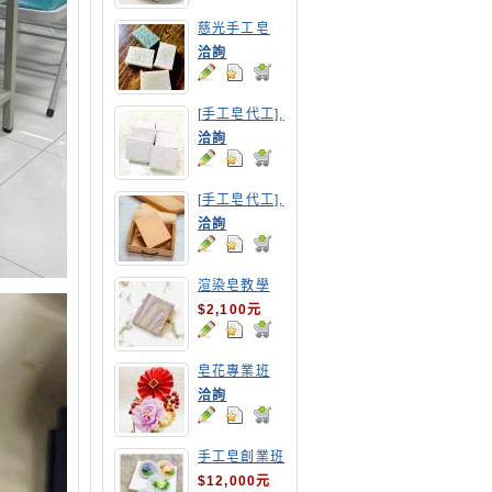
慈光手工皂
洽詢
[手工皂代工],
紅豆手工皂
洽詢
[手工皂代工],
胡蘿蔔手工皂
洽詢
渲染皂教學
$2,100元
皂花專業班
洽詢
手工皂創業班
(MP皂班)
$12,000元