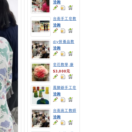
教學
洽詢
台南手工皂教
學,高雄手工
洽詢
皂教學
diy保養品教
學-台南高工
洽詢
教職員DIY乳
液教學
皂花教學,康
乃馨
$3,000元
風獅爺手工皂
洽詢
台南高工教師
保養品研習營
洽詢