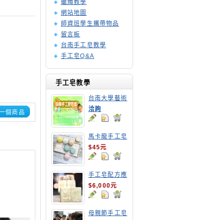
蠟燭教學
網站地圖
師資班學生攜帶物品
留言板
台南手工皂教學
手工皂Q&A
手工皂教學
台南大學藝術
手工皂師資培
洽詢
一個商品
訓班
馬卡龍手工皂
$45元
手工皂配方應
用班
$6,000元
母親節手工皂