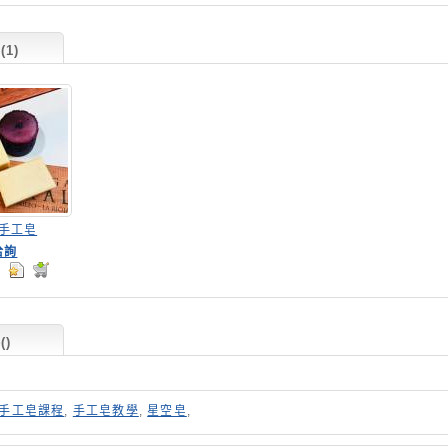
1)
手工皂
洽詢
答
(
)
手工皂課程
,
手工皂教學
,
星空皂
,