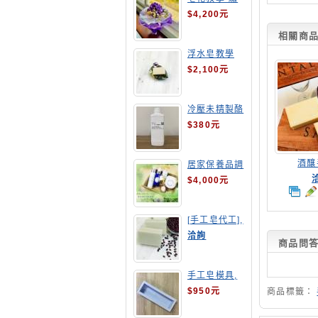
球花皂花束
$4,200元
相關商品(
浮水皂教學
$2,100元
冷壓未精製酪
梨油
$380元
酒釀
居家保養品調
配班
$4,000元
[手工皂代工],
酒粕皂
洽詢
商品問
手工皂模具,
長方形吐司模
$950元
商品標籤：