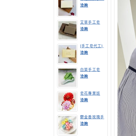
皂
洽詢
艾草手工皂
洽詢
[手工皂代工],
膠原蛋白手工
洽詢
皂
白菜手工皂
洽詢
皂花專業班
洽詢
鬱金香玫瑰手
工皂(長高型)
洽詢