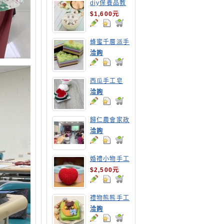
diy保養品教
學-修護霜
$1,600元
蜂蜜千層派手
工皂
洽詢
西瓜手工皂
洽詢
歸仁農會家政
專案計畫-酵
洽詢
素清潔液研習
座談
婚禮小物手工
皂教學
$2,500元
禮物熊熊手工
皂
洽詢