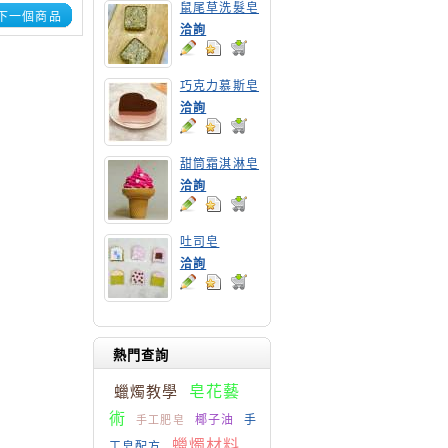
鼠尾草洗髮皂
下一個商品
洽詢
巧克力慕斯皂
洽詢
甜筒霜淇淋皂
洽詢
吐司皂
洽詢
熱門查詢
蠟燭教學
皂花藝
術
椰子油
手
手工肥皂
蠟燭材料
工皂配方