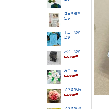
洽詢
自由時報專
訪,手工皂達
洽詢
人陳德昇老師
手工皂教學,
手工皂當月課
洽詢
程,渲染皂
渲染皂教學
$2,100元
海芋皂花
$3,000元
皂花教學,康
乃馨
$3,000元
皂花教學-繡