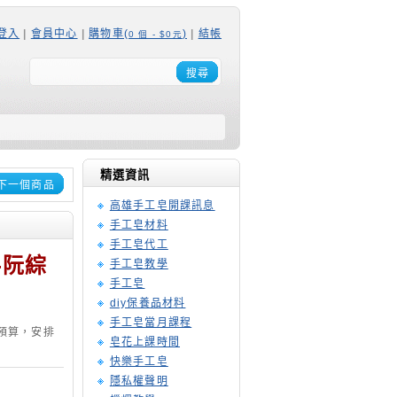
登入
|
會員中心
|
購物車(
)
|
結帳
0 個 - $0元
搜尋
精選資訊
下一個商品
高雄手工皂開課訊息
手工皂材料
手工皂代工
-阮綜
手工皂教學
手工皂
diy保養品材料
手工皂當月課程
預算，安排
皂花上課時間
快樂手工皂
隱私權聲明