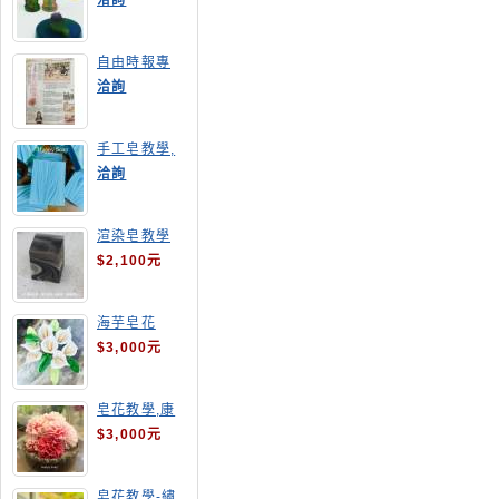
洽詢
自由時報專
訪,手工皂達
洽詢
人陳德昇老師
手工皂教學,
手工皂當月課
洽詢
程,渲染皂
渲染皂教學
$2,100元
海芋皂花
$3,000元
皂花教學,康
乃馨
$3,000元
皂花教學-繡