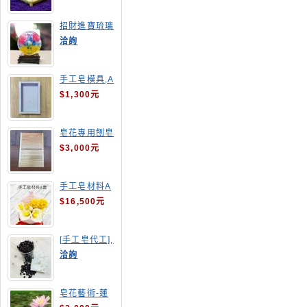
招財進寶琉璃
手工皂
洽詢
手工皂模具,A
4渲染盤
$1,300元
皂花專用刨皂
器
$3,000元
手工皂材料A
套
$16,500元
[手工皂代工],
釋迦手工皂
洽詢
皂花藝術-蓮
花