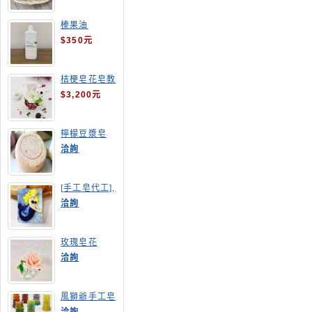
榛果油
$350元
桔梗皂花皂教
學
$3,200元
檸檬豆漿皂
(溫潤手感皂)
洽詢
[手工皂代工],
美人魚手工皂
洽詢
玫瑰皂花
洽詢
風獅爺手工皂