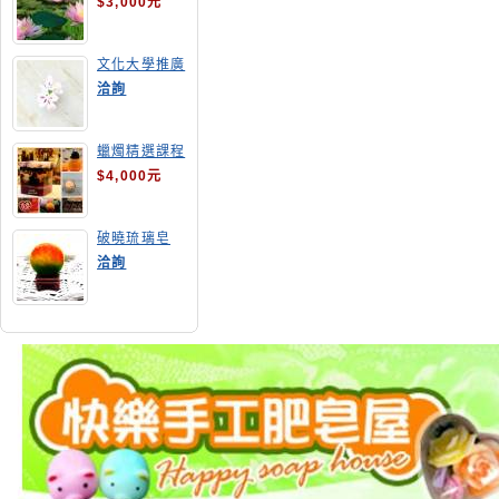
$3,000元
文化大學推廣
部高雄分部手
洽詢
工皂教學
蠟燭精選課程
$4,000元
破曉琉璃皂
洽詢