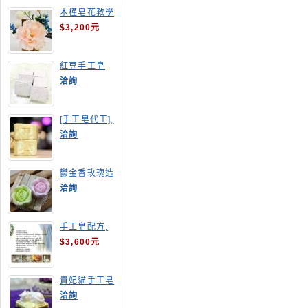
木槿皂花教學
$3,200元
紅豆手工皂
洽詢
[手工皂代工],
羊奶皂
洽詢
鬱金香玫瑰造
型手工皂
洽詢
手工皂配方,
手工皂教學
$3,600元
貴妃貓手工皂
洽詢