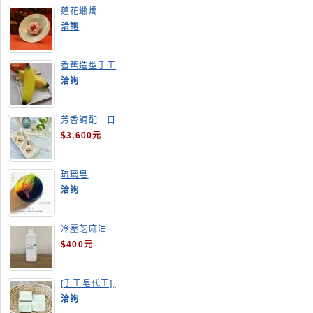
蓮花蠟燭
洽詢
香蕉造型手工
皂
洽詢
芳香調配一日
班
$3,600元
琉璃皂
洽詢
冷壓芝麻油
$400元
[手工皂代工],
酪梨手工皂
洽詢