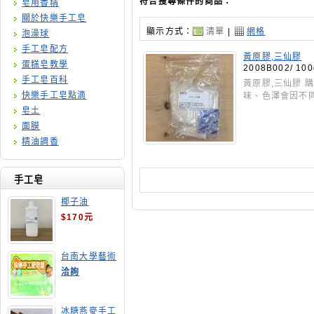
符合搜尋條件的商品：
皂用香精
關於快樂手工皂
顯示方式：
清單
|
網格
泡澡球
手工皂配方
黃原膠,三仙膠
蛋糕皂教學
2008B002/ 100
手工皂百科
黃原膠,三仙膠 
快樂手工皂點滴
味、色澤會因不
皂土
面膜
精油調香
手工皂
椰子油
$170元
台南大學藝術
手工皂師資培
洽詢
訓班
冰糖燕麥手工