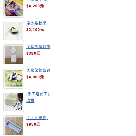
球花皂花束
$4,200元
浮水皂教學
$2,100元
冷壓未精製酪
梨油
$380元
居家保養品調
配班
$4,000元
[手工皂代工],
酒粕皂
洽詢
手工皂模具,
長方形吐司模
$950元