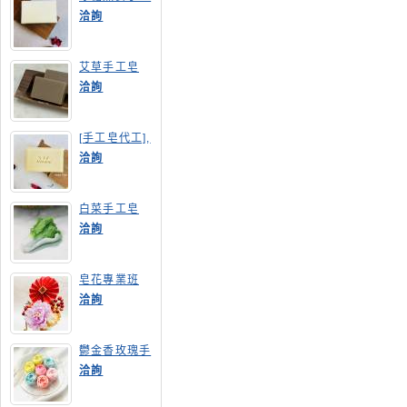
皂
洽詢
艾草手工皂
洽詢
[手工皂代工],
膠原蛋白手工
洽詢
皂
白菜手工皂
洽詢
皂花專業班
洽詢
鬱金香玫瑰手
工皂(長高型)
洽詢