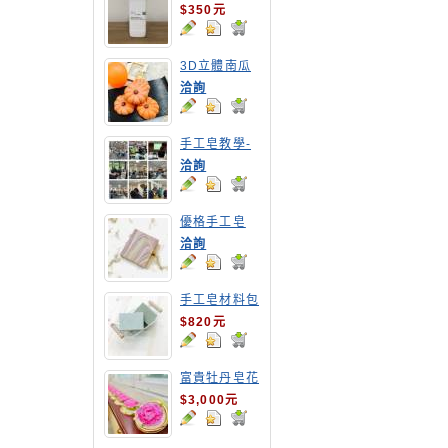
$350元
3D立體南瓜
手工皂
洽詢
手工皂教學-
嘉南農田水利
洽詢
會皂花教學
優格手工皂
洽詢
手工皂材料包
1公斤包裝
$820元
富貴牡丹皂花
$3,000元