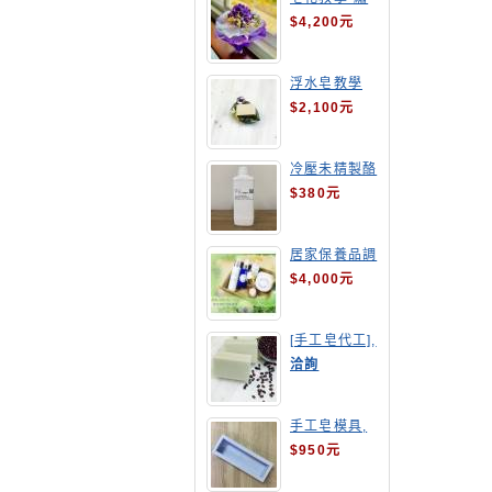
球花皂花束
$4,200元
浮水皂教學
$2,100元
冷壓未精製酪
梨油
$380元
居家保養品調
配班
$4,000元
[手工皂代工],
酒粕皂
洽詢
手工皂模具,
長方形吐司模
$950元