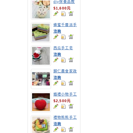
diy保養品教
學-修護霜
$1,600元
蜂蜜千層派手
工皂
洽詢
西瓜手工皂
洽詢
歸仁農會家政
專案計畫-酵
洽詢
素清潔液研習
座談
婚禮小物手工
皂教學
$2,500元
禮物熊熊手工
皂
洽詢