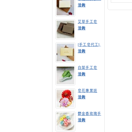
皂
洽詢
艾草手工皂
洽詢
[手工皂代工],
膠原蛋白手工
洽詢
皂
白菜手工皂
洽詢
皂花專業班
洽詢
鬱金香玫瑰手
工皂(長高型)
洽詢