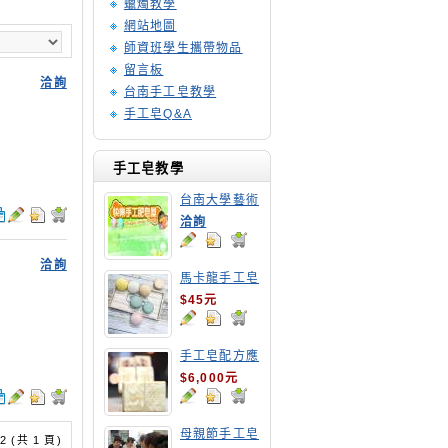
蠟燭教學
網站地圖
師資班學生攜帶物品
留言板
洽詢
台南手工皂教學
手工皂Q&A
手工皂教學
台南大學藝術
手工皂師資培
洽詢
訓班
洽詢
馬卡龍手工皂
$45元
手工皂配方應
用班
$6,000元
母親節手工皂
/ 2 (共 1 頁)