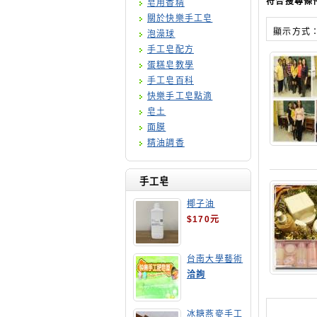
符合搜尋條
皂用香精
關於快樂手工皂
顯示方式
泡澡球
手工皂配方
蛋糕皂教學
手工皂百科
快樂手工皂點滴
皂土
面膜
精油調香
手工皂
椰子油
$170元
台南大學藝術
手工皂師資培
洽詢
訓班
冰糖燕麥手工