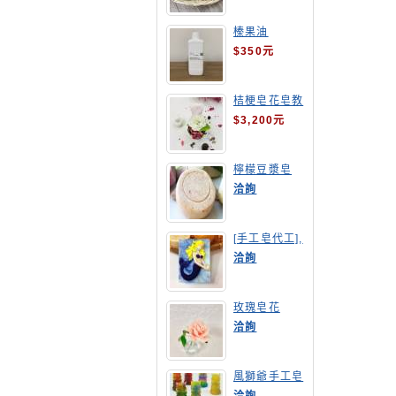
榛果油
$350元
桔梗皂花皂教
學
$3,200元
檸檬豆漿皂
(溫潤手感皂)
洽詢
[手工皂代工],
美人魚手工皂
洽詢
玫瑰皂花
洽詢
風獅爺手工皂