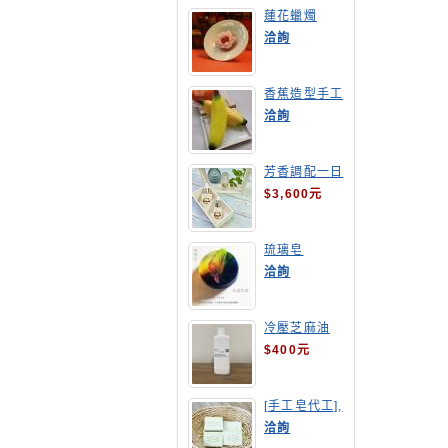
蓮花蠟燭
洽詢
香蕉造型手工
皂
洽詢
芳香調配一日
班
$3,600元
琉璃皂
洽詢
冷壓芝麻油
$400元
[手工皂代工],
酪梨手工皂
洽詢