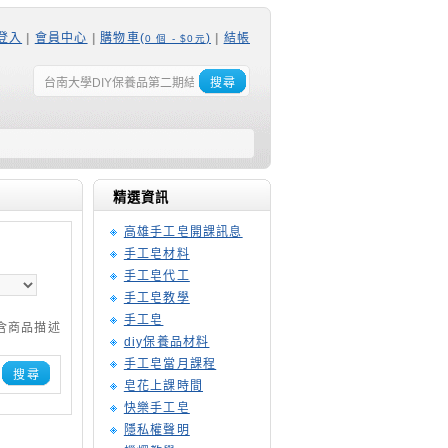
登入
|
會員中心
|
購物車(
)
|
結帳
0 個 - $0元
搜尋
精選資訊
高雄手工皂開課訊息
手工皂材料
手工皂代工
手工皂教學
手工皂
含商品描述
diy保養品材料
手工皂當月課程
搜尋
皂花上課時間
快樂手工皂
隱私權聲明