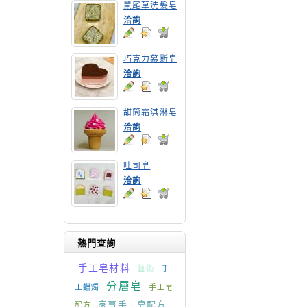
鼠尾草洗髮皂
洽詢
巧克力慕斯皂
洽詢
甜筒霜淇淋皂
洽詢
吐司皂
洽詢
熱門查詢
手工皂材料
藝術
手
分層皂
工蠟燭
手工皂
家事手工皂配方
配方