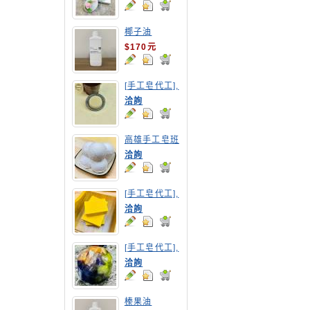
椰子油
$170元
[手工皂代工],
摩洛哥洗髮皂
洽詢
高雄手工皂班
洽詢
[手工皂代工],
南瓜手工皂
洽詢
[手工皂代工],
寶石皂
洽詢
榛果油