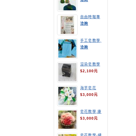
洽詢
自由時報專
訪,手工皂達
洽詢
人陳德昇老師
手工皂教學,
手工皂當月課
洽詢
程,渲染皂
渲染皂教學
$2,100元
海芋皂花
$3,000元
皂花教學,康
乃馨
$3,000元
皂花教學-繡