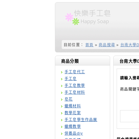
目前位置：
首頁
»
商品搜尋
»
台南大學
商品分類
台南大學
手工皂代工
請輸入搜
手工皂
手工皂教學
商品關鍵
手工皂材料
皂花
蠟燭材料
教學花絮
手工皂學生作品展
蠟燭教學
保養品diy