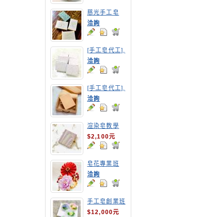
慈光手工皂
洽詢
[手工皂代工],
紅豆手工皂
洽詢
[手工皂代工],
胡蘿蔔手工皂
洽詢
渲染皂教學
$2,100元
皂花專業班
洽詢
手工皂創業班
(MP皂班)
$12,000元