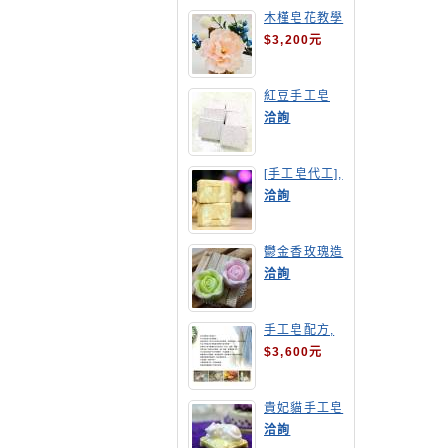
木槿皂花教學
$3,200元
紅豆手工皂
洽詢
[手工皂代工],
羊奶皂
洽詢
鬱金香玫瑰造
型手工皂
洽詢
手工皂配方,
手工皂教學
$3,600元
貴妃貓手工皂
洽詢