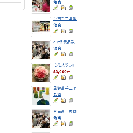
教學
洽詢
台南手工皂教
學,高雄手工
洽詢
皂教學
diy保養品教
學-台南高工
洽詢
教職員DIY乳
液教學
皂花教學,康
乃馨
$3,000元
風獅爺手工皂
洽詢
台南高工教師
保養品研習營
洽詢