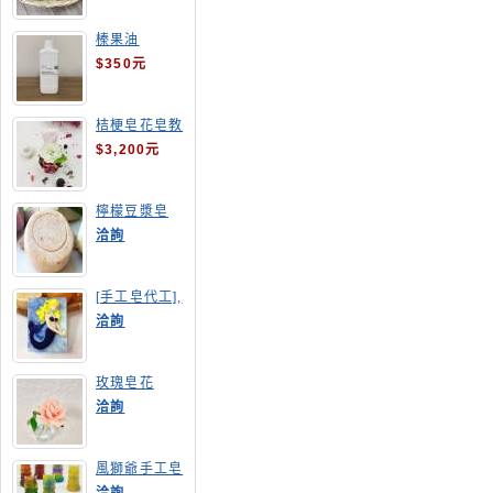
榛果油
$350元
桔梗皂花皂教
學
$3,200元
檸檬豆漿皂
(溫潤手感皂)
洽詢
[手工皂代工],
美人魚手工皂
洽詢
玫瑰皂花
洽詢
風獅爺手工皂