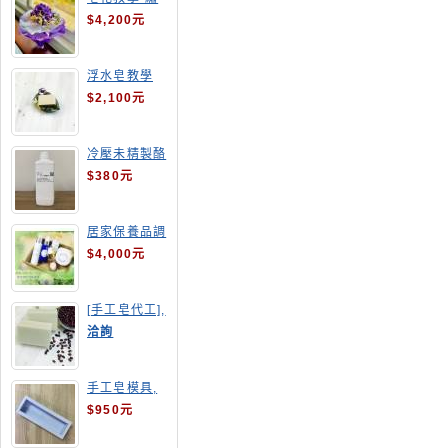
球花皂花束
$4,200元
浮水皂教學
$2,100元
冷壓未精製酪
梨油
$380元
居家保養品調
配班
$4,000元
[手工皂代工],
酒粕皂
洽詢
手工皂模具,
長方形吐司模
$950元