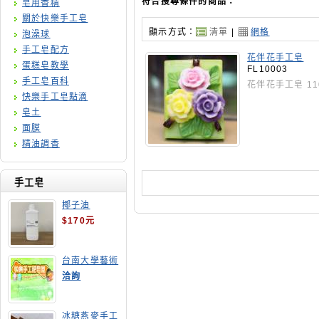
符合搜尋條件的商品：
皂用香精
關於快樂手工皂
顯示方式：
清單
|
網格
泡澡球
手工皂配方
花伴花手工皂
蛋糕皂教學
FL10003
手工皂百科
花伴花手工皂 110
快樂手工皂點滴
皂土
面膜
精油調香
手工皂
椰子油
$170元
台南大學藝術
手工皂師資培
洽詢
訓班
冰糖燕麥手工