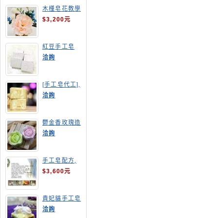
木槿皂花教學
$3,200元
紅豆手工皂
洽詢
[手工皂代工],
羊奶皂
洽詢
鬱金香玫瑰造
型手工皂
洽詢
手工皂配方,
手工皂教學
$3,600元
貴妃貓手工皂
洽詢