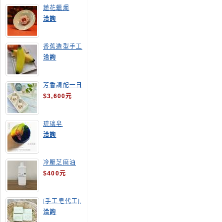
蓮花蠟燭
洽詢
香蕉造型手工
皂
洽詢
芳香調配一日
班
$3,600元
琉璃皂
洽詢
冷壓芝麻油
$400元
[手工皂代工],
酪梨手工皂
洽詢