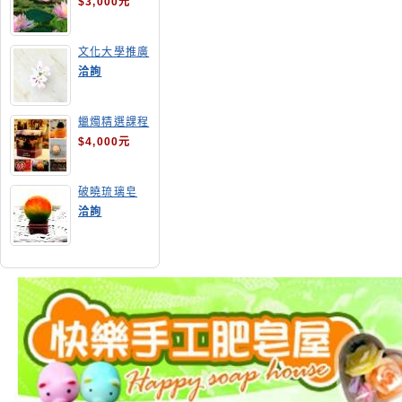
$3,000元
文化大學推廣
部高雄分部手
洽詢
工皂教學
蠟燭精選課程
$4,000元
破曉琉璃皂
洽詢