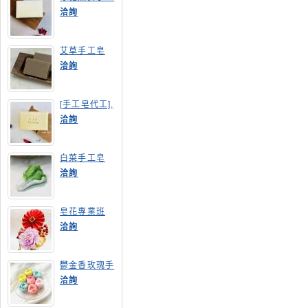
皂
洽詢
艾草手工皂
洽詢
[手工皂代工],
膠原蛋白手工
洽詢
皂
白菜手工皂
洽詢
皂花專業班
洽詢
鬱金香玫瑰手
工皂(長高型)
洽詢