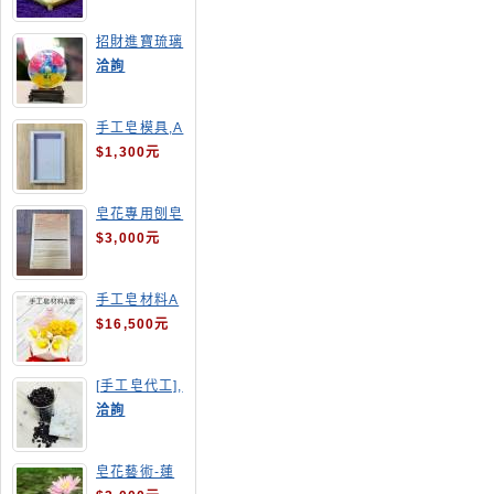
招財進寶琉璃
手工皂
洽詢
手工皂模具,A
4渲染盤
$1,300元
皂花專用刨皂
器
$3,000元
手工皂材料A
套
$16,500元
[手工皂代工],
釋迦手工皂
洽詢
皂花藝術-蓮
花