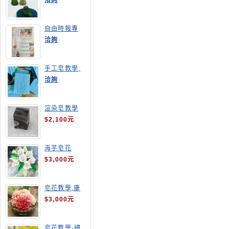
洽詢
自由時報專
訪,手工皂達
洽詢
人陳德昇老師
手工皂教學,
手工皂當月課
洽詢
程,渲染皂
渲染皂教學
$2,100元
海芋皂花
$3,000元
皂花教學,康
乃馨
$3,000元
皂花教學-繡