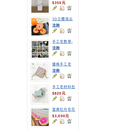
$350元
3D立體南瓜
手工皂
洽詢
手工皂教學-
嘉南農田水利
洽詢
會皂花教學
優格手工皂
洽詢
手工皂材料包
1公斤包裝
$820元
富貴牡丹皂花
$3,000元