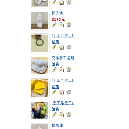
椰子油
$170元
[手工皂代工],
摩洛哥洗髮皂
洽詢
高雄手工皂班
洽詢
[手工皂代工],
南瓜手工皂
洽詢
[手工皂代工],
寶石皂
洽詢
榛果油