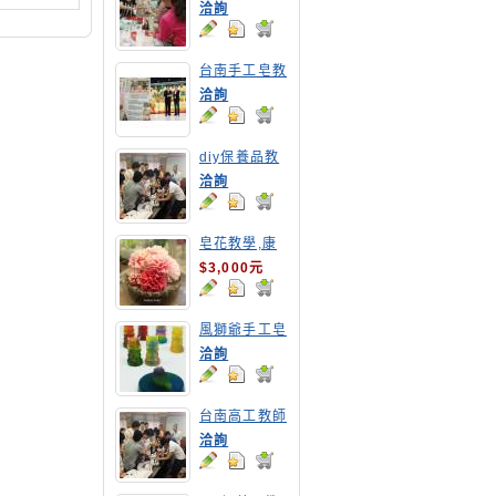
教學
洽詢
台南手工皂教
學,高雄手工
洽詢
皂教學
diy保養品教
學-台南高工
洽詢
教職員DIY乳
液教學
皂花教學,康
乃馨
$3,000元
風獅爺手工皂
洽詢
台南高工教師
保養品研習營
洽詢