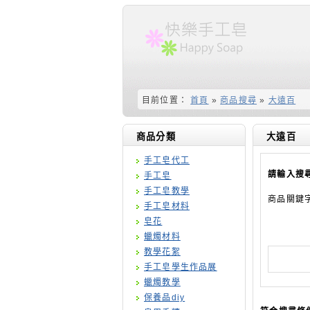
目前位置：
首頁
»
商品搜尋
»
大遠百
商品分類
大遠百
手工皂代工
請輸入搜
手工皂
手工皂教學
商品關鍵
手工皂材料
皂花
蠟燭材料
教學花絮
手工皂學生作品展
蠟燭教學
保養品diy