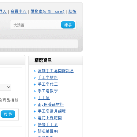
登入
|
會員中心
|
購物車(
)
|
結帳
0 個 - $0元
搜尋
精選資訊
高雄手工皂開課訊息
手工皂材料
手工皂代工
手工皂教學
手工皂
含商品描述
diy保養品材料
手工皂當月課程
搜尋
皂花上課時間
快樂手工皂
隱私權聲明