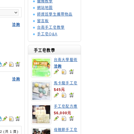
蠟燭教學
網站地圖
師資班學生攜帶物品
留言板
洽詢
台南手工皂教學
手工皂Q&A
手工皂教學
台南大學藝術
手工皂師資培
洽詢
訓班
洽詢
馬卡龍手工皂
$45元
手工皂配方應
用班
$6,000元
母親節手工皂
/ 2 (共 1 頁)