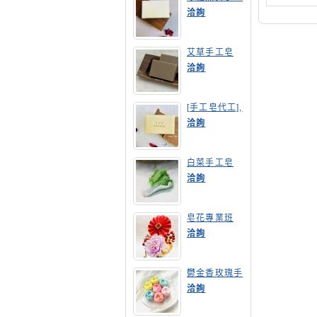
皂
洽詢
艾草手工皂
洽詢
[手工皂代工],
膠原蛋白手工
洽詢
皂
白菜手工皂
洽詢
皂花專業班
洽詢
鬱金香玫瑰手
工皂(長高型)
洽詢