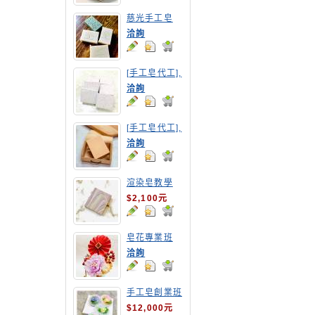
慈光手工皂
洽詢
[手工皂代工],
紅豆手工皂
洽詢
[手工皂代工],
胡蘿蔔手工皂
洽詢
渲染皂教學
$2,100元
皂花專業班
洽詢
手工皂創業班
(MP皂班)
$12,000元