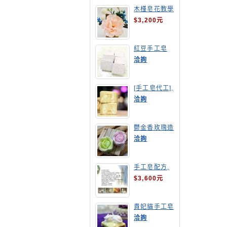
木槿皂花教學
$3,200元
紅豆手工皂
洽詢
[手工皂代工],
羊奶皂
洽詢
鬱金香玫瑰造
型手工皂
洽詢
手工皂配方,
手工皂教學
$3,600元
貴妃貓手工皂
洽詢