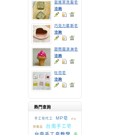
鼠尾草洗髮皂
洽詢
巧克力慕斯皂
洽詢
甜筒霜淇淋皂
洽詢
吐司皂
洽詢
熱門查詢
MP皂
手工皂代工
diy
台南手工皂
保養品
台南手工皂教學
手