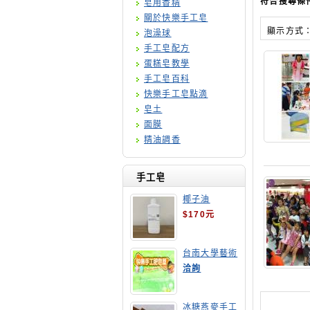
符合搜尋條
皂用香精
關於快樂手工皂
顯示方式
泡澡球
手工皂配方
蛋糕皂教學
手工皂百科
快樂手工皂點滴
皂土
面膜
精油調香
手工皂
椰子油
$170元
台南大學藝術
手工皂師資培
洽詢
訓班
冰糖燕麥手工