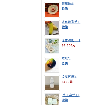
蓮花蠟燭
洽詢
香蕉造型手工
皂
洽詢
芳香調配一日
班
$3,600元
琉璃皂
洽詢
冷壓芝麻油
$400元
[手工皂代工],
酪梨手工皂
洽詢