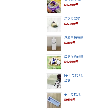
球花皂花束
$4,200元
浮水皂教學
$2,100元
冷壓未精製酪
梨油
$380元
居家保養品調
配班
$4,000元
[手工皂代工],
酒粕皂
洽詢
手工皂模具,
長方形吐司模
$950元