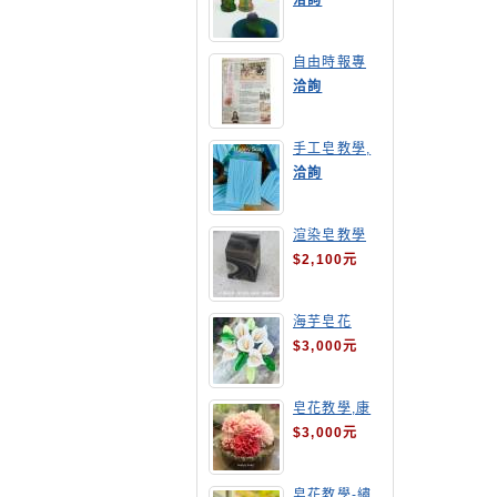
洽詢
自由時報專
訪,手工皂達
洽詢
人陳德昇老師
手工皂教學,
手工皂當月課
洽詢
程,渲染皂
渲染皂教學
$2,100元
海芋皂花
$3,000元
皂花教學,康
乃馨
$3,000元
皂花教學-繡