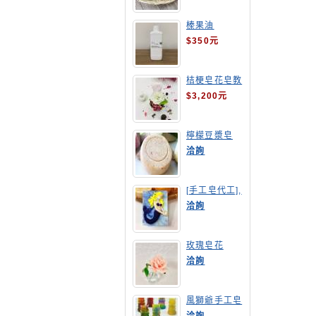
榛果油
$350元
桔梗皂花皂教
學
$3,200元
檸檬豆漿皂
(溫潤手感皂)
洽詢
[手工皂代工],
美人魚手工皂
洽詢
玫瑰皂花
洽詢
風獅爺手工皂