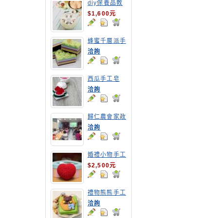
diy保養品教
學-修護霜
$1,600元
蜂蜜千層派手
工皂
洽詢
西瓜手工皂
洽詢
歸仁農會家政
專案計畫-酵
洽詢
素清潔液研習
座談
婚禮小物手工
皂教學
$2,500元
禮物熊熊手工
皂
洽詢