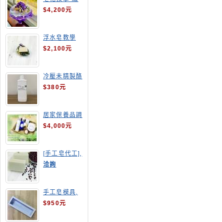
球花皂花束
$4,200元
浮水皂教學
$2,100元
冷壓未精製酪
梨油
$380元
居家保養品調
配班
$4,000元
[手工皂代工],
酒粕皂
洽詢
手工皂模具,
長方形吐司模
$950元