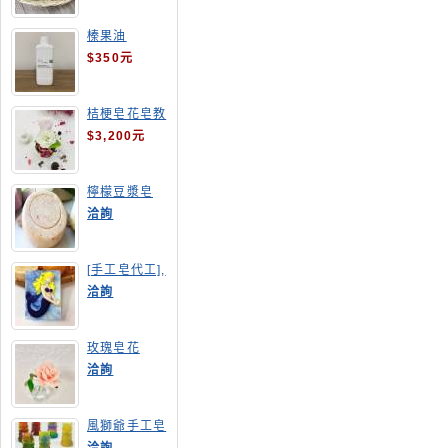
榛果油
$350元
桔梗皂花皂教
學
$3,200元
檸檬豆漿皂
(溫潤手感皂)
洽詢
[手工皂代工],
美人魚手工皂
洽詢
玫瑰皂花
洽詢
風獅爺手工皂