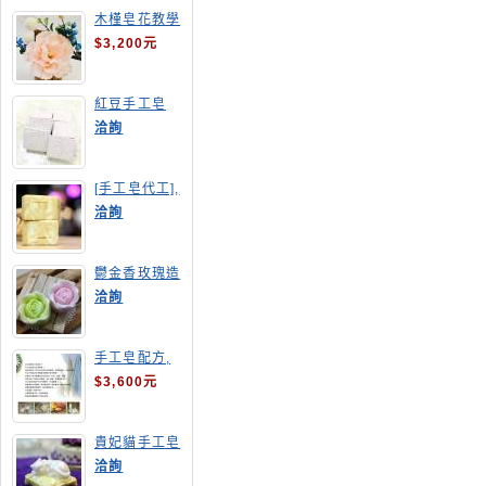
木槿皂花教學
$3,200元
紅豆手工皂
洽詢
[手工皂代工],
羊奶皂
洽詢
鬱金香玫瑰造
型手工皂
洽詢
手工皂配方,
手工皂教學
$3,600元
貴妃貓手工皂
洽詢