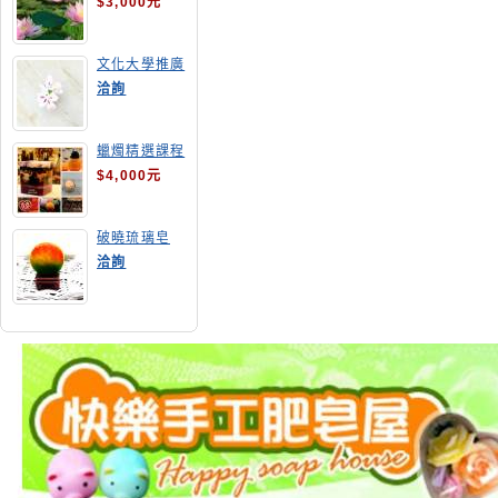
$3,000元
文化大學推廣
部高雄分部手
洽詢
工皂教學
蠟燭精選課程
$4,000元
破曉琉璃皂
洽詢