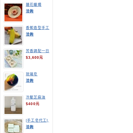
蓮花蠟燭
洽詢
香蕉造型手工
皂
洽詢
芳香調配一日
班
$3,600元
琉璃皂
洽詢
冷壓芝麻油
$400元
[手工皂代工],
酪梨手工皂
洽詢