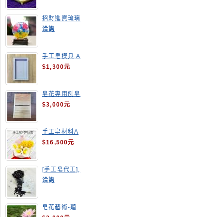
招財進寶琉璃
手工皂
洽詢
手工皂模具,A
4渲染盤
$1,300元
皂花專用刨皂
器
$3,000元
手工皂材料A
套
$16,500元
[手工皂代工],
釋迦手工皂
洽詢
皂花藝術-蓮
花