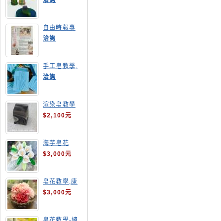
洽詢
自由時報專
訪,手工皂達
洽詢
人陳德昇老師
手工皂教學,
手工皂當月課
洽詢
程,渲染皂
渲染皂教學
$2,100元
海芋皂花
$3,000元
皂花教學,康
乃馨
$3,000元
皂花教學-繡