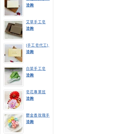
皂
洽詢
艾草手工皂
洽詢
[手工皂代工],
膠原蛋白手工
洽詢
皂
白菜手工皂
洽詢
皂花專業班
洽詢
鬱金香玫瑰手
工皂(長高型)
洽詢