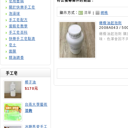
符合搜尋條件的商品：
皂用香精
關於快樂手工皂
顯示方式：
清單
|
網格
泡澡球
手工皂配方
橄欖油起泡劑
蛋糕皂教學
2008A043 / 50
手工皂百科
橄欖油起泡劑 
快樂手工皂點滴
味、色澤會因不
皂土
面膜
精油調香
手工皂
椰子油
$170元
台南大學藝術
手工皂師資培
洽詢
訓班
冰糖燕麥手工