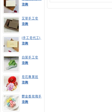
皂
洽詢
艾草手工皂
洽詢
[手工皂代工],
膠原蛋白手工
洽詢
皂
白菜手工皂
洽詢
皂花專業班
洽詢
鬱金香玫瑰手
工皂(長高型)
洽詢