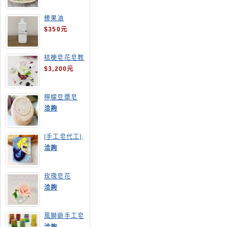
榛果油
$350元
桔梗皂花皂教
學
$3,200元
檸檬豆漿皂
(溫潤手感皂)
洽詢
[手工皂代工],
美人魚手工皂
洽詢
玫瑰皂花
洽詢
風獅爺手工皂