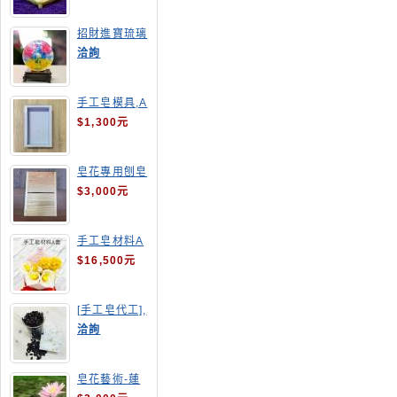
招財進寶琉璃
手工皂
洽詢
手工皂模具,A
4渲染盤
$1,300元
皂花專用刨皂
器
$3,000元
手工皂材料A
套
$16,500元
[手工皂代工],
釋迦手工皂
洽詢
皂花藝術-蓮
花