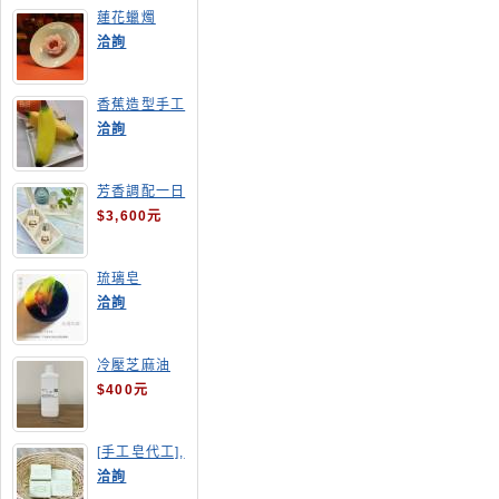
蓮花蠟燭
洽詢
香蕉造型手工
皂
洽詢
芳香調配一日
班
$3,600元
琉璃皂
洽詢
冷壓芝麻油
$400元
[手工皂代工],
酪梨手工皂
洽詢