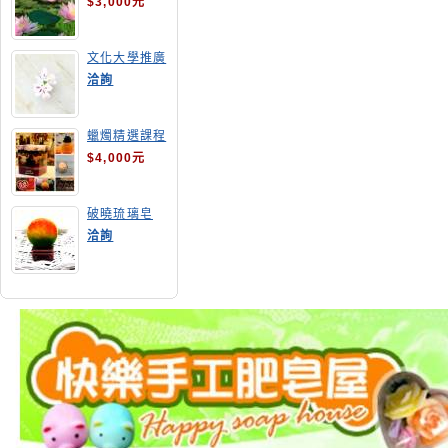
$3,000元
文化大學推廣
部高雄分部手
洽詢
工皂教學
蠟燭精選課程
$4,000元
破曉琉璃皂
洽詢