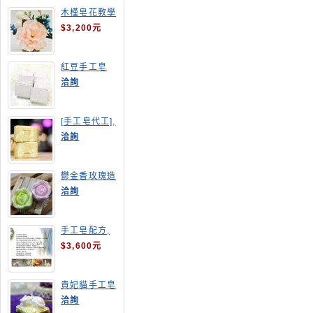
木槿皂花教學
$3,200元
紅豆手工皂
洽詢
[手工皂代工],
羊奶皂
洽詢
鬱金香玫瑰造
型手工皂
洽詢
手工皂配方,
手工皂教學
$3,600元
貴妃貓手工皂
洽詢