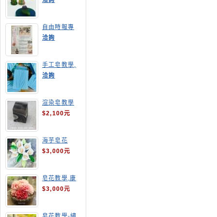
洽詢
自由時報專
訪,手工皂達
洽詢
人陳德昇老師
手工皂教學,
手工皂當月課
洽詢
程,渲染皂
渲染皂教學
$2,100元
海芋皂花
$3,000元
皂花教學,康
乃馨
$3,000元
皂花教學-繡