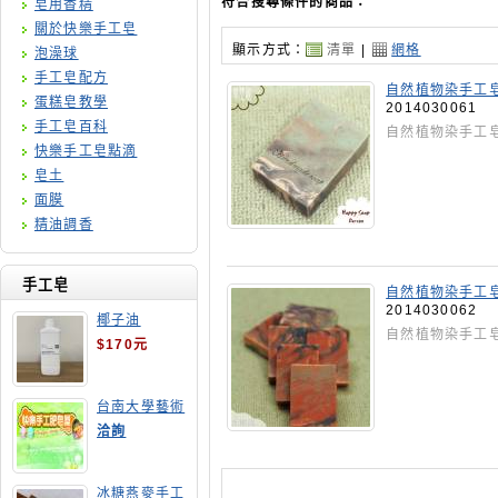
符合搜尋條件的商品：
皂用香精
關於快樂手工皂
顯示方式：
清單
|
網格
泡澡球
手工皂配方
自然植物染手工
蛋糕皂教學
2014030061
手工皂百科
自然植物染手工
快樂手工皂點滴
皂土
面膜
精油調香
手工皂
自然植物染手工
2014030062
椰子油
自然植物染手工
$170元
台南大學藝術
手工皂師資培
洽詢
訓班
冰糖燕麥手工