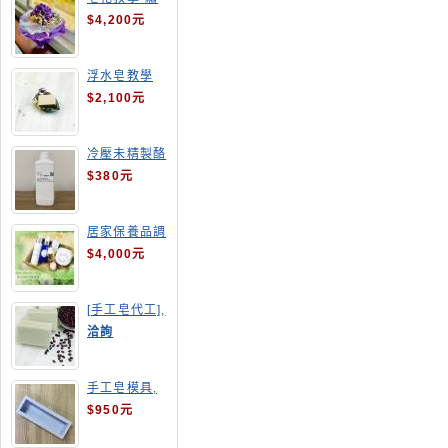
球花皂花束
$4,200元
浮水皂教學
$2,100元
冷壓未精製酪
梨油
$380元
居家保養品調
配班
$4,000元
[手工皂代工],
酒粕皂
洽詢
手工皂模具,
長方形吐司模
$950元