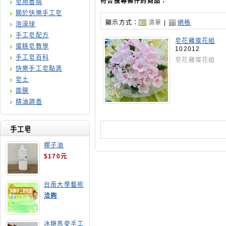
符合搜尋條件的商品：
皂用香精
關於快樂手工皂
顯示方式：
清單
|
網格
泡澡球
手工皂配方
皂花雞蛋花組
蛋糕皂教學
102012
手工皂百科
皂花雞蛋花組
快樂手工皂點滴
皂土
面膜
精油調香
手工皂
椰子油
$170元
台南大學藝術
手工皂師資培
洽詢
訓班
冰糖燕麥手工