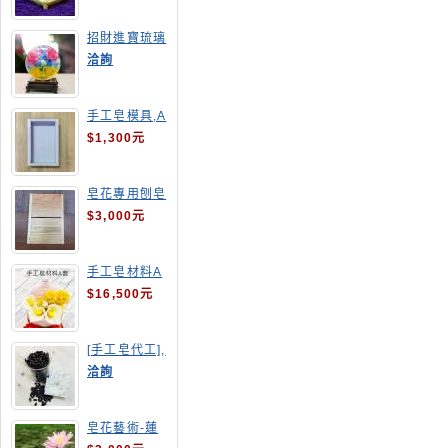
招財進寶琉璃
手工皂
洽詢
手工皂模具,A
4渲染盤
$1,300元
皂花專用刨皂
器
$3,000元
手工皂材料A
套
$16,500元
[手工皂代工],
釋迦手工皂
洽詢
皂花藝術-蓮
花