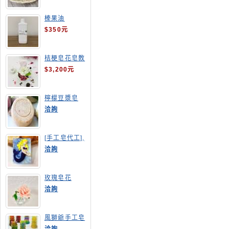
榛果油
$350元
桔梗皂花皂教
學
$3,200元
檸檬豆漿皂
(溫潤手感皂)
洽詢
[手工皂代工],
美人魚手工皂
洽詢
玫瑰皂花
洽詢
風獅爺手工皂