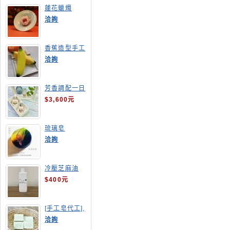
蓮花蠟燭
洽詢
香蕉造型手工
皂
洽詢
芳香調配一日
班
$3,600元
琉璃皂
洽詢
冷壓芝麻油
$400元
[手工皂代工],
酪梨手工皂
洽詢