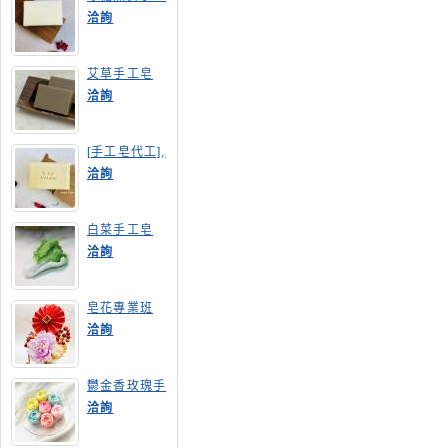
皂
洽詢
艾草手工皂
洽詢
[手工皂代工],
膠原蛋白手工
洽詢
皂
白菜手工皂
洽詢
皂花專業班
洽詢
鬱金香玫瑰手
工皂(長高型)
洽詢