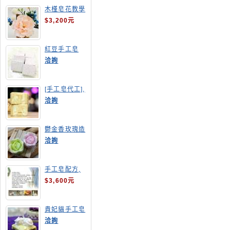
木槿皂花教學
$3,200元
紅豆手工皂
洽詢
[手工皂代工],
羊奶皂
洽詢
鬱金香玫瑰造
型手工皂
洽詢
手工皂配方,
手工皂教學
$3,600元
貴妃貓手工皂
洽詢