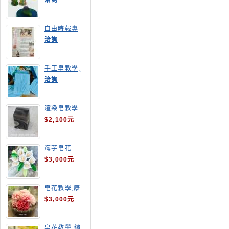
洽詢
自由時報專
訪,手工皂達
洽詢
人陳德昇老師
手工皂教學,
手工皂當月課
洽詢
程,渲染皂
渲染皂教學
$2,100元
海芋皂花
$3,000元
皂花教學,康
乃馨
$3,000元
皂花教學-繡