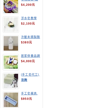
球花皂花束
$4,200元
浮水皂教學
$2,100元
冷壓未精製酪
梨油
$380元
居家保養品調
配班
$4,000元
[手工皂代工],
酒粕皂
洽詢
手工皂模具,
長方形吐司模
$950元