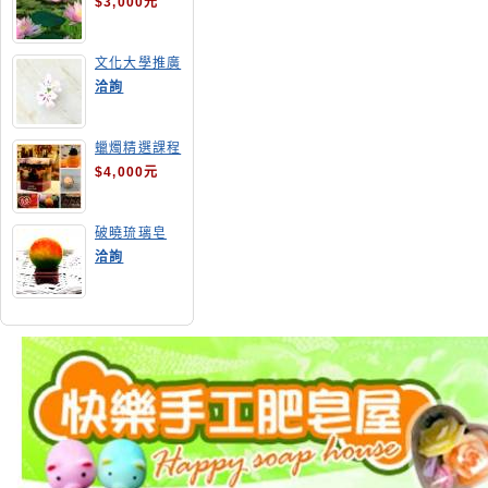
$3,000元
文化大學推廣
部高雄分部手
洽詢
工皂教學
蠟燭精選課程
$4,000元
破曉琉璃皂
洽詢