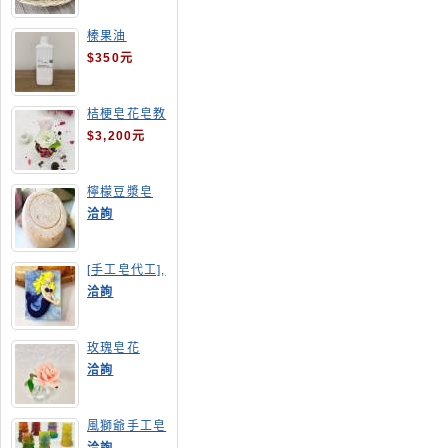
榛果油
$350元
桔梗皂花皂教
學
$3,200元
檸檬豆漿皂
(溫潤手感皂)
洽詢
[手工皂代工],
美人魚手工皂
洽詢
玫瑰皂花
洽詢
風獅爺手工皂