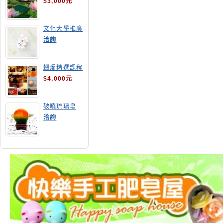
$3,000元
文化大學推廣
部高雄分部手
洽詢
工皂教學
蠟燭精選課程
$4,000元
破曉琉璃皂
洽詢