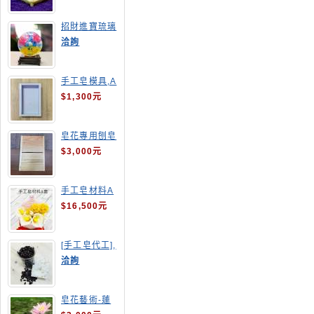
招財進寶琉璃
手工皂
洽詢
手工皂模具,A
4渲染盤
$1,300元
皂花專用刨皂
器
$3,000元
手工皂材料A
套
$16,500元
[手工皂代工],
釋迦手工皂
洽詢
皂花藝術-蓮
花