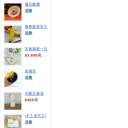
蓮花蠟燭
洽詢
香蕉造型手工
皂
洽詢
芳香調配一日
班
$3,600元
琉璃皂
洽詢
冷壓芝麻油
$400元
[手工皂代工],
酪梨手工皂
洽詢