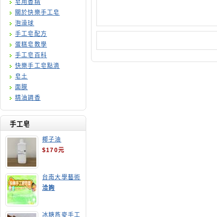
皂用香精
關於快樂手工皂
泡澡球
手工皂配方
蛋糕皂教學
手工皂百科
快樂手工皂點滴
皂土
面膜
精油調香
手工皂
椰子油
$170元
台南大學藝術
手工皂師資培
洽詢
訓班
冰糖燕麥手工