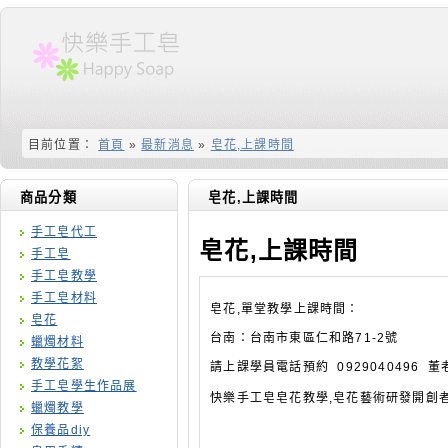
目前位置：
首頁
»
最新消息
»
皂花,上課時間
商品分類
皂花,上課時間
手工皂代工
皂花,上課時間
手工皂
手工皂教學
手工皂材料
皂花,單堂教學上課時間：
皂花
台南：台南市東區仁和路71-2號
蠟燭材料
教學花絮
請上課學員電話預約 0929040496 董
手工皂學生作品展
快樂手工皂皂花教學,皂花藝術研發開創
蠟燭教學
保養品diy