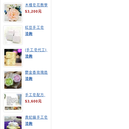
木槿皂花教學
$3,200元
紅豆手工皂
洽詢
[手工皂代工],
羊奶皂
洽詢
鬱金香玫瑰造
型手工皂
洽詢
手工皂配方,
手工皂教學
$3,600元
貴妃貓手工皂
洽詢