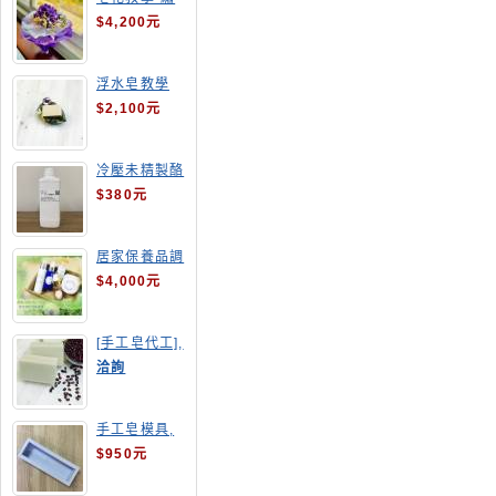
球花皂花束
$4,200元
浮水皂教學
$2,100元
冷壓未精製酪
梨油
$380元
居家保養品調
配班
$4,000元
[手工皂代工],
酒粕皂
洽詢
手工皂模具,
長方形吐司模
$950元