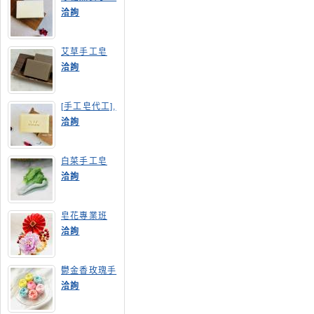
皂
洽詢
艾草手工皂
洽詢
[手工皂代工],
膠原蛋白手工
洽詢
皂
白菜手工皂
洽詢
皂花專業班
洽詢
鬱金香玫瑰手
工皂(長高型)
洽詢