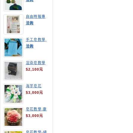
洽詢
自由時報專
訪,手工皂達
洽詢
人陳德昇老師
手工皂教學,
手工皂當月課
洽詢
程,渲染皂
渲染皂教學
$2,100元
海芋皂花
$3,000元
皂花教學,康
乃馨
$3,000元
皂花教學-繡