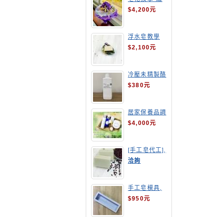
球花皂花束
$4,200元
浮水皂教學
$2,100元
冷壓未精製酪
梨油
$380元
居家保養品調
配班
$4,000元
[手工皂代工],
酒粕皂
洽詢
手工皂模具,
長方形吐司模
$950元