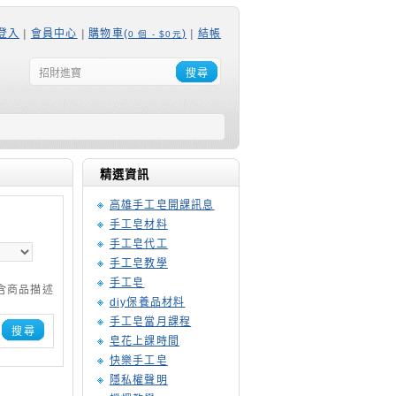
登入
|
會員中心
|
購物車(
)
|
結帳
0 個 - $0元
搜尋
精選資訊
高雄手工皂開課訊息
手工皂材料
手工皂代工
手工皂教學
手工皂
含商品描述
diy保養品材料
手工皂當月課程
搜尋
皂花上課時間
快樂手工皂
隱私權聲明