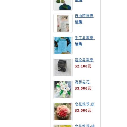
洽詢
自由時報專
訪,手工皂達
洽詢
人陳德昇老師
手工皂教學,
手工皂當月課
洽詢
程,渲染皂
渲染皂教學
$2,100元
海芋皂花
$3,000元
皂花教學,康
乃馨
$3,000元
皂花教學-繡