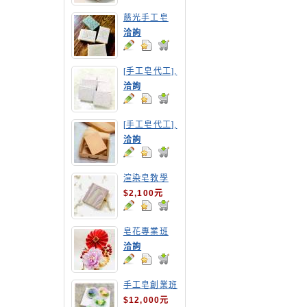
慈光手工皂
洽詢
[手工皂代工],
紅豆手工皂
洽詢
[手工皂代工],
胡蘿蔔手工皂
洽詢
渲染皂教學
$2,100元
皂花專業班
洽詢
手工皂創業班
(MP皂班)
$12,000元