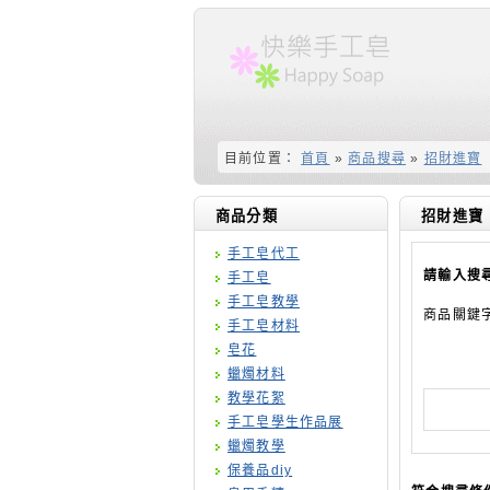
目前位置：
首頁
»
商品搜尋
»
招財進寶
商品分類
招財進寶
手工皂代工
請輸入搜
手工皂
手工皂教學
商品關鍵
手工皂材料
皂花
蠟燭材料
教學花絮
手工皂學生作品展
蠟燭教學
保養品diy