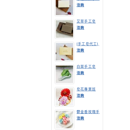
皂
洽詢
艾草手工皂
洽詢
[手工皂代工],
膠原蛋白手工
洽詢
皂
白菜手工皂
洽詢
皂花專業班
洽詢
鬱金香玫瑰手
工皂(長高型)
洽詢