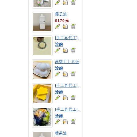
椰子油
$170元
[手工皂代工],
摩洛哥洗髮皂
洽詢
高雄手工皂班
洽詢
[手工皂代工],
南瓜手工皂
洽詢
[手工皂代工],
寶石皂
洽詢
榛果油