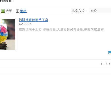
件的商品：
：
清單
|
網格
排序方式：
招財進寶琉璃手工皂
GA0005
鯉魚琉璃手工皂 客製商品,大量訂製另有優惠,歡迎來電洽詢
1 - 1 