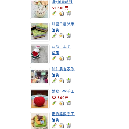
diy保養品教
學-修護霜
$1,600元
蜂蜜千層派手
工皂
洽詢
西瓜手工皂
洽詢
歸仁農會家政
專案計畫-酵
洽詢
素清潔液研習
座談
婚禮小物手工
皂教學
$2,500元
禮物熊熊手工
皂
洽詢