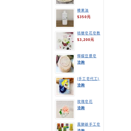
榛果油
$350元
桔梗皂花皂教
學
$3,200元
檸檬豆漿皂
(溫潤手感皂)
洽詢
[手工皂代工],
美人魚手工皂
洽詢
玫瑰皂花
洽詢
風獅爺手工皂