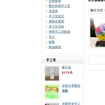
符合搜尋條
皂用香精
關於快樂手工皂
顯示方式
泡澡球
手工皂配方
蛋糕皂教學
手工皂百科
快樂手工皂點滴
皂土
面膜
精油調香
手工皂
椰子油
$170元
台南大學藝術
手工皂師資培
洽詢
訓班
冰糖燕麥手工