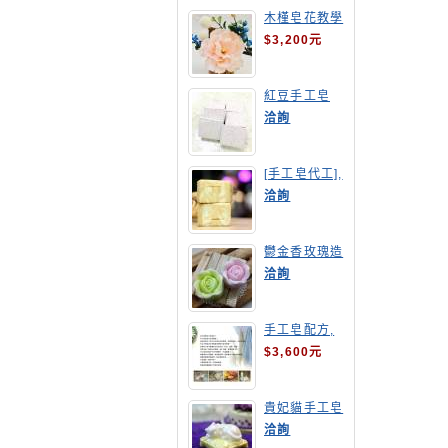
木槿皂花教學
$3,200元
紅豆手工皂
洽詢
[手工皂代工],
羊奶皂
洽詢
鬱金香玫瑰造
型手工皂
洽詢
手工皂配方,
手工皂教學
$3,600元
貴妃貓手工皂
洽詢