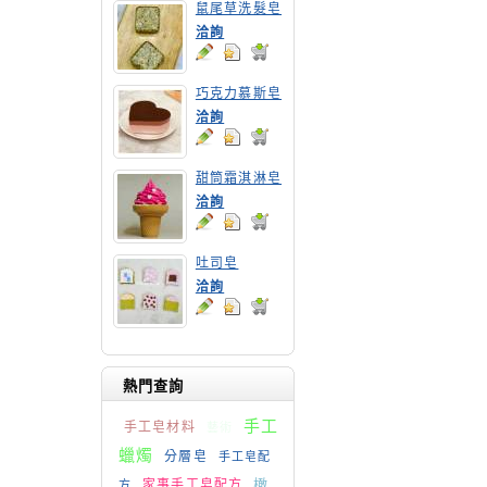
鼠尾草洗髮皂
洽詢
巧克力慕斯皂
洽詢
甜筒霜淇淋皂
洽詢
吐司皂
洽詢
熱門查詢
手工
手工皂材料
藝術
蠟燭
分層皂
手工皂配
橄
家事手工皂配方
方