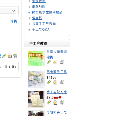
蠟燭教學
網站地圖
師資班學生攜帶物品
留言板
洽詢
台南手工皂教學
手工皂Q&A
手工皂教學
台南大學藝術
手工皂師資培
洽詢
訓班
/ 1 (共 1 頁)
馬卡龍手工皂
$45元
手工皂配方應
用班
$6,000元
母親節手工皂