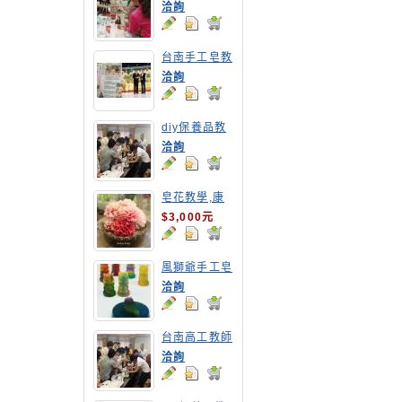
教學
洽詢
台南手工皂教
學,高雄手工
洽詢
皂教學
diy保養品教
學-台南高工
洽詢
教職員DIY乳
液教學
皂花教學,康
乃馨
$3,000元
風獅爺手工皂
洽詢
台南高工教師
保養品研習營
洽詢