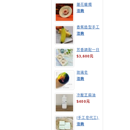
蓮花蠟燭
洽詢
香蕉造型手工
皂
洽詢
芳香調配一日
班
$3,600元
琉璃皂
洽詢
冷壓芝麻油
$400元
[手工皂代工],
酪梨手工皂
洽詢