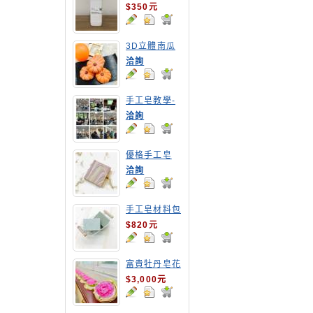
$350元
3D立體南瓜
手工皂
洽詢
手工皂教學-
嘉南農田水利
洽詢
會皂花教學
優格手工皂
洽詢
手工皂材料包
1公斤包裝
$820元
富貴牡丹皂花
$3,000元