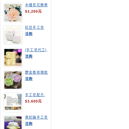
木槿皂花教學
$3,200元
紅豆手工皂
洽詢
[手工皂代工],
羊奶皂
洽詢
鬱金香玫瑰造
型手工皂
洽詢
手工皂配方,
手工皂教學
$3,600元
貴妃貓手工皂
洽詢