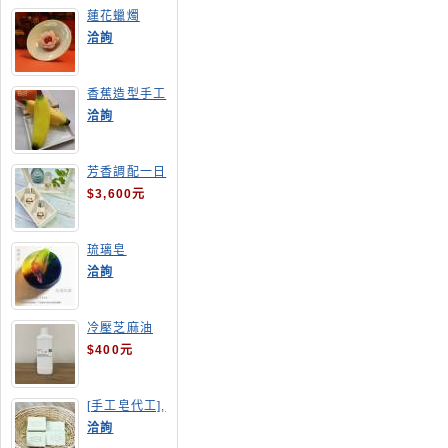
蓮花蠟燭
洽詢
香蕉造型手工
皂
洽詢
芳香調配一日
班
$3,600元
琉璃皂
洽詢
冷壓芝麻油
$400元
[手工皂代工],
酪梨手工皂
洽詢