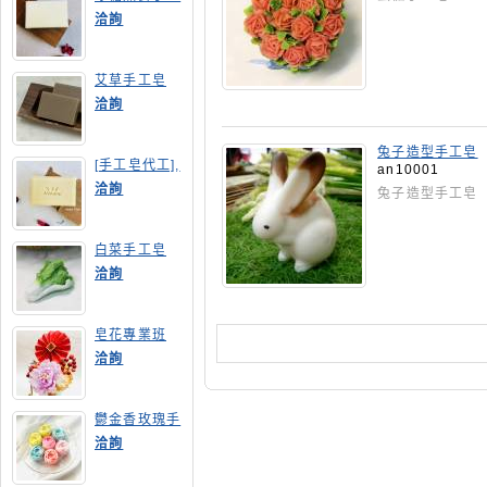
皂
洽詢
艾草手工皂
洽詢
兔子造型手工皂
[手工皂代工],
an10001
膠原蛋白手工
洽詢
兔子造型手工皂
皂
白菜手工皂
洽詢
皂花專業班
洽詢
鬱金香玫瑰手
工皂(長高型)
洽詢