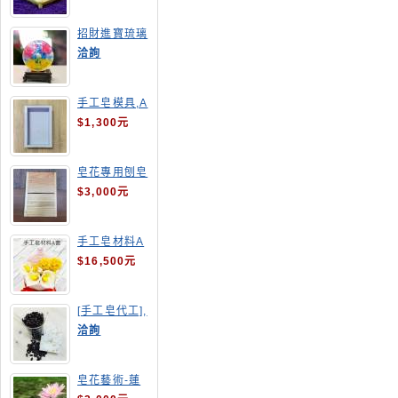
招財進寶琉璃
手工皂
洽詢
手工皂模具,A
4渲染盤
$1,300元
皂花專用刨皂
器
$3,000元
手工皂材料A
套
$16,500元
[手工皂代工],
釋迦手工皂
洽詢
皂花藝術-蓮
花