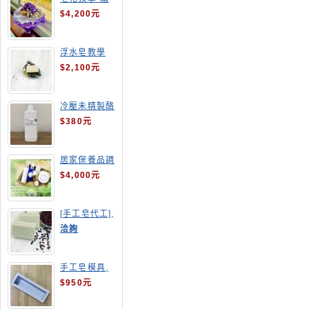
球花皂花束
$4,200元
浮水皂教學
$2,100元
冷壓未精製酪
梨油
$380元
居家保養品調
配班
$4,000元
[手工皂代工],
酒粕皂
洽詢
手工皂模具,
長方形吐司模
$950元