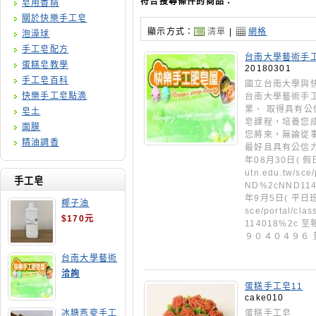
符合搜尋條件的商品：
皂用香精
關於快樂手工皂
顯示方式：
清單
|
網格
泡澡球
手工皂配方
台南大學藝術手
蛋糕皂教學
20180301
手工皂百科
國立台南大學與
快樂手工皂點滴
台南大學藝術手
業、 取得具有公
皂土
皂課程，培養您
面膜
您將來，無論從
精油調香
最好且具有公信力
年08月30日( 假日
utn.edu.tw/sc
手工皂
ND%2cNND11
年9月5日( 平日班)確
椰子油
sce/portal/c
$170元
114018%2c
９０４０４９
台南大學藝術
手工皂師資培
洽詢
訓班
蛋糕手工皂11
cake010
蛋糕手工皂
冰糖燕麥手工