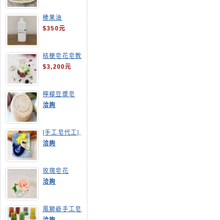
榛果油
$350元
桔梗皂花皂教
學
$3,200元
檸檬豆漿皂
(溫潤手感皂)
洽詢
[手工皂代工],
美人魚手工皂
洽詢
玫瑰皂花
洽詢
風獅爺手工皂