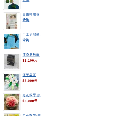
洽詢
自由時報專
訪,手工皂達
洽詢
人陳德昇老師
手工皂教學,
手工皂當月課
洽詢
程,渲染皂
渲染皂教學
$2,100元
海芋皂花
$3,000元
皂花教學,康
乃馨
$3,000元
皂花教學-繡