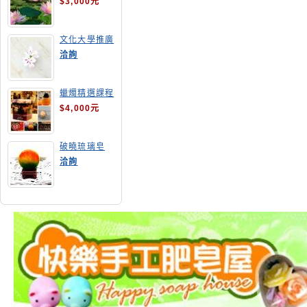
$3,000元
文化大學推廣
部高雄分部手
洽詢
工皂教學
蠟燭精選課程
$4,000元
破曉琉璃皂
洽詢