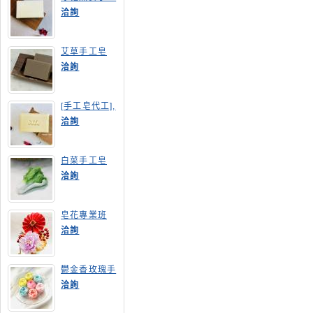
皂
洽詢
艾草手工皂
洽詢
[手工皂代工],
膠原蛋白手工
洽詢
皂
白菜手工皂
洽詢
皂花專業班
洽詢
鬱金香玫瑰手
工皂(長高型)
洽詢