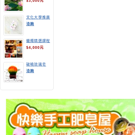
$3,000元
文化大學推廣
部高雄分部手
洽詢
工皂教學
蠟燭精選課程
$4,000元
破曉琉璃皂
洽詢