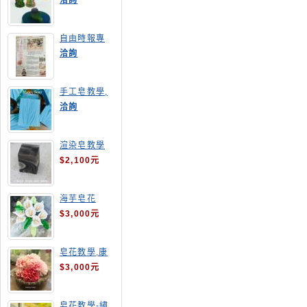
洽詢
自由時報專
訪,手工皂達
洽詢
人陳德昇老師
手工皂教學,
手工皂當月課
洽詢
程,渲染皂
渲染皂教學
$2,100元
海芋皂花
$3,000元
皂花教學,康
乃馨
$3,000元
皂花教學-繡