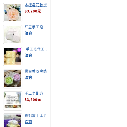
木槿皂花教學
$3,200元
紅豆手工皂
洽詢
[手工皂代工],
羊奶皂
洽詢
鬱金香玫瑰造
型手工皂
洽詢
手工皂配方,
手工皂教學
$3,600元
貴妃貓手工皂
洽詢