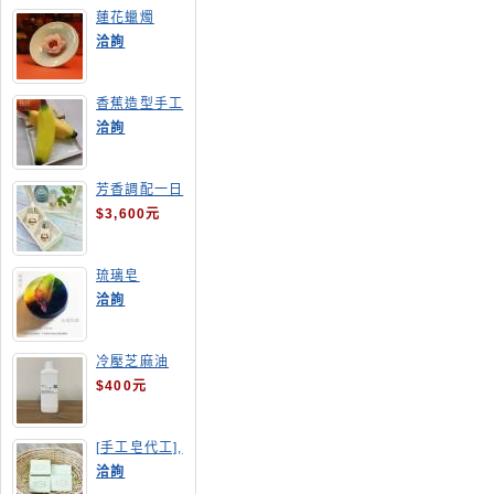
蓮花蠟燭
洽詢
香蕉造型手工
皂
洽詢
芳香調配一日
班
$3,600元
琉璃皂
洽詢
冷壓芝麻油
$400元
[手工皂代工],
酪梨手工皂
洽詢