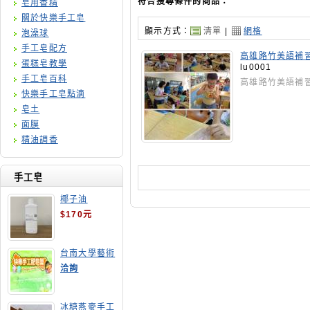
符合搜尋條件的商品：
皂用香精
關於快樂手工皂
顯示方式：
清單
|
網格
泡澡球
手工皂配方
高雄路竹美語補
蛋糕皂教學
lu0001
手工皂百科
高雄路竹美語補
快樂手工皂點滴
皂土
面膜
精油調香
手工皂
椰子油
$170元
台南大學藝術
手工皂師資培
洽詢
訓班
冰糖燕麥手工