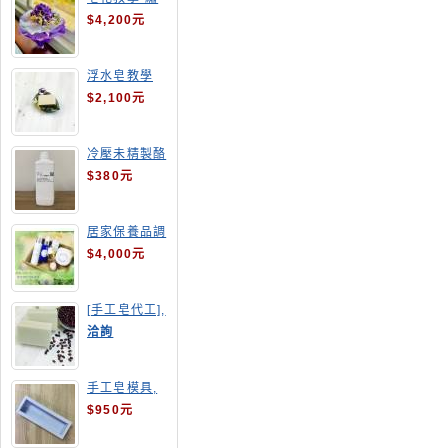
球花皂花束
$4,200元
浮水皂教學
$2,100元
冷壓未精製酪
梨油
$380元
居家保養品調
配班
$4,000元
[手工皂代工],
酒粕皂
洽詢
手工皂模具,
長方形吐司模
$950元