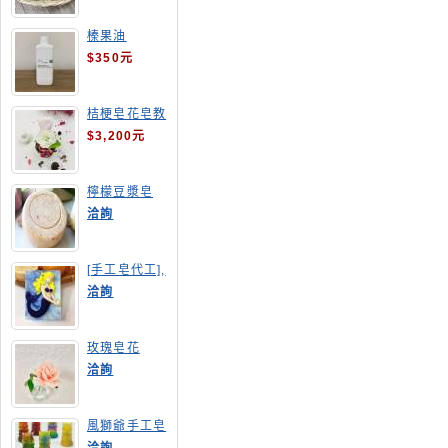
榛果油
$350元
桔梗皂花皂教
學
$3,200元
檸檬豆漿皂
(溫潤手感皂)
洽詢
[手工皂代工],
美人魚手工皂
洽詢
玫瑰皂花
洽詢
風獅爺手工皂