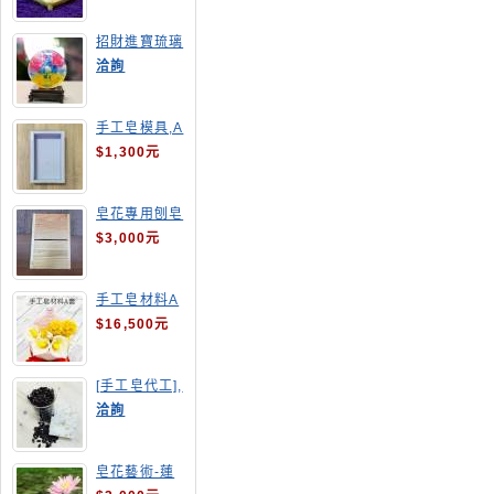
招財進寶琉璃
手工皂
洽詢
手工皂模具,A
4渲染盤
$1,300元
皂花專用刨皂
器
$3,000元
手工皂材料A
套
$16,500元
[手工皂代工],
釋迦手工皂
洽詢
皂花藝術-蓮
花