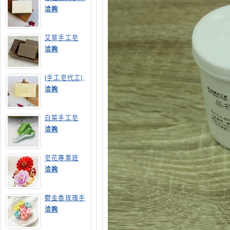
皂
洽詢
艾草手工皂
洽詢
[手工皂代工],
膠原蛋白手工
洽詢
皂
白菜手工皂
洽詢
皂花專業班
洽詢
鬱金香玫瑰手
工皂(長高型)
洽詢