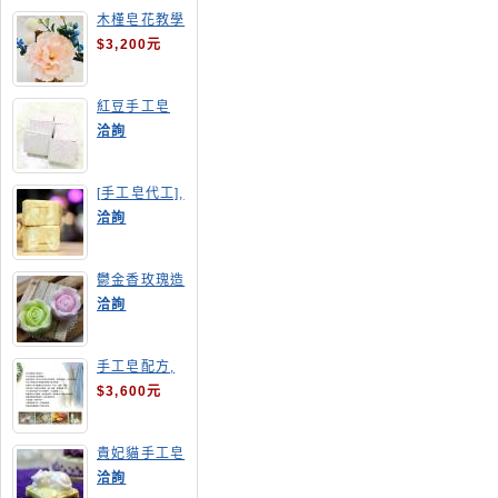
木槿皂花教學
$3,200元
紅豆手工皂
洽詢
[手工皂代工],
羊奶皂
洽詢
鬱金香玫瑰造
型手工皂
洽詢
手工皂配方,
手工皂教學
$3,600元
貴妃貓手工皂
洽詢