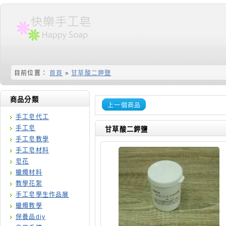
目前位置：
首頁
»
甘草酸二鉀鹽
商品分類
上一個商品
手工皂代工
手工皂
甘草酸二鉀鹽
手工皂教學
手工皂材料
皂花
蠟燭材料
教學花絮
手工皂學生作品展
蠟燭教學
保養品diy