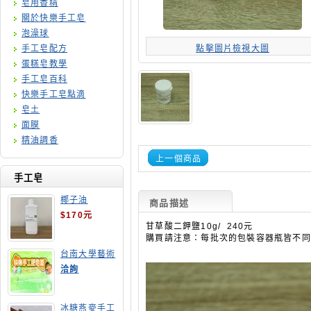
皂用香精
關於快樂手工皂
泡澡球
手工皂配方
點擊圖片檢視大圖
蛋糕皂教學
手工皂百科
快樂手工皂點滴
皂土
面膜
精油調香
上一個商品
手工皂
椰子油
商品描述
$170元
甘草酸二鉀鹽10g/ 240元
購買請注意：每批次的包裝容器瓶皆不同
台南大學藝術
手工皂師資培
洽詢
訓班
冰糖燕麥手工