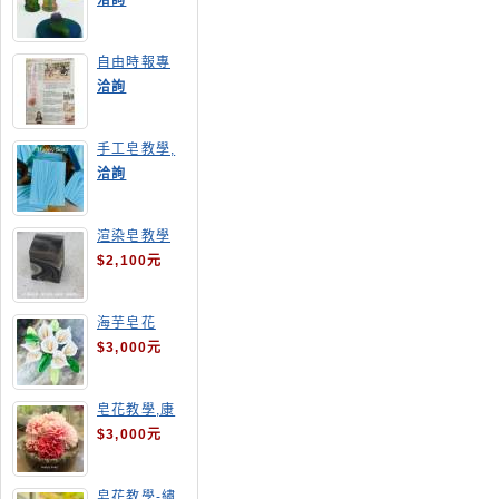
洽詢
自由時報專
訪,手工皂達
洽詢
人陳德昇老師
手工皂教學,
手工皂當月課
洽詢
程,渲染皂
渲染皂教學
$2,100元
海芋皂花
$3,000元
皂花教學,康
乃馨
$3,000元
皂花教學-繡