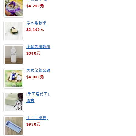
球花皂花束
$4,200元
浮水皂教學
$2,100元
冷壓未精製酪
梨油
$380元
居家保養品調
配班
$4,000元
[手工皂代工],
酒粕皂
洽詢
手工皂模具,
長方形吐司模
$950元