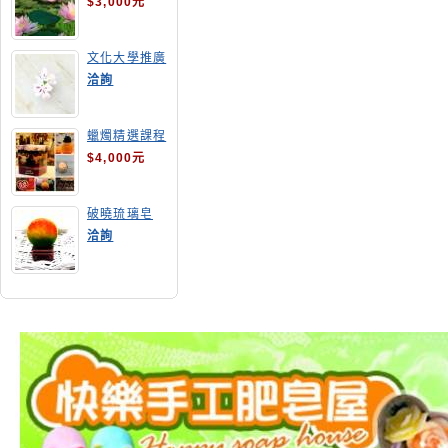
$3,000元
文化大學推廣
部高雄分部手
洽詢
工皂教學
蠟燭精選課程
$4,000元
破曉琉璃皂
洽詢