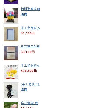
招財進寶琉璃
手工皂
洽詢
手工皂模具,A
4渲染盤
$1,300元
皂花專用刨皂
器
$3,000元
手工皂材料A
套
$16,500元
[手工皂代工],
釋迦手工皂
洽詢
皂花藝術-蓮
花