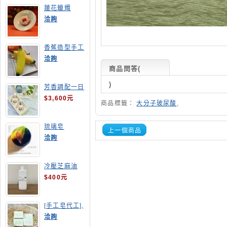
蓮花蠟燭
洽詢
香蕉造型手工
皂
洽詢
商品問答
(
)
芳香調配一日
班
$3,600元
商品標籤：
大分子玻尿酸
,
琉璃皂
上一個商品
洽詢
冷壓芝麻油
$400元
[手工皂代工],
酪梨手工皂
洽詢