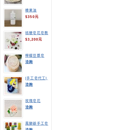
榛果油
$350元
桔梗皂花皂教
學
$3,200元
檸檬豆漿皂
(溫潤手感皂)
洽詢
[手工皂代工],
美人魚手工皂
洽詢
玫瑰皂花
洽詢
風獅爺手工皂