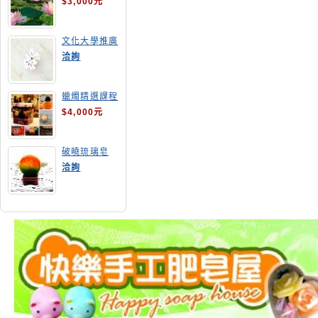
$3,000元
文化大學推廣
部高雄分部手
洽詢
工皂教學
蠟燭精選課程
$4,000元
破曉琉璃皂
洽詢