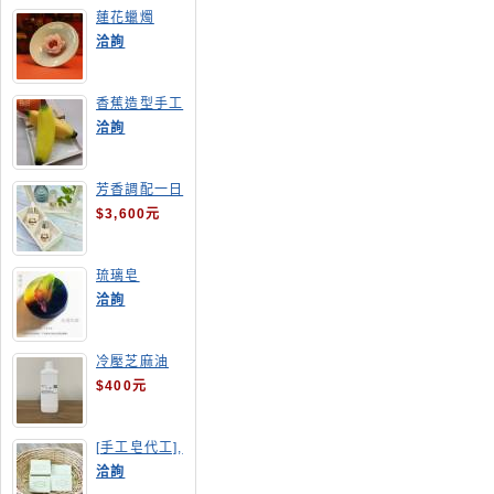
蓮花蠟燭
洽詢
香蕉造型手工
皂
洽詢
芳香調配一日
班
$3,600元
琉璃皂
洽詢
冷壓芝麻油
$400元
[手工皂代工],
酪梨手工皂
洽詢