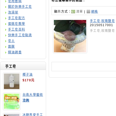
符合搜尋條件的商品：
皂用香精
關於快樂手工皂
顯示方式：
清單
|
網格
泡澡球
手工皂配方
手工皂,玫瑰鹽皂
蛋糕皂教學
20150517001
手工皂百科
手工皂,玫瑰鹽皂
快樂手工皂點滴
皂土
面膜
精油調香
手工皂
椰子油
$170元
台南大學藝術
手工皂師資培
洽詢
訓班
冰糖燕麥手工