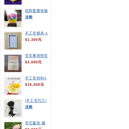
招財進寶琉璃
手工皂
洽詢
手工皂模具,A
4渲染盤
$1,300元
皂花專用刨皂
器
$3,000元
手工皂材料A
套
$16,500元
[手工皂代工],
釋迦手工皂
洽詢
皂花藝術-蓮
花