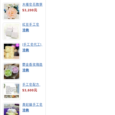
木槿皂花教學
$3,200元
紅豆手工皂
洽詢
[手工皂代工],
羊奶皂
洽詢
鬱金香玫瑰造
型手工皂
洽詢
手工皂配方,
手工皂教學
$3,600元
貴妃貓手工皂
洽詢