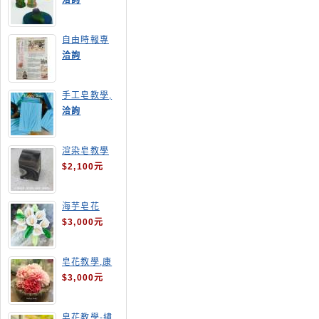
洽詢
自由時報專
訪,手工皂達
洽詢
人陳德昇老師
手工皂教學,
手工皂當月課
洽詢
程,渲染皂
渲染皂教學
$2,100元
海芋皂花
$3,000元
皂花教學,康
乃馨
$3,000元
皂花教學-繡