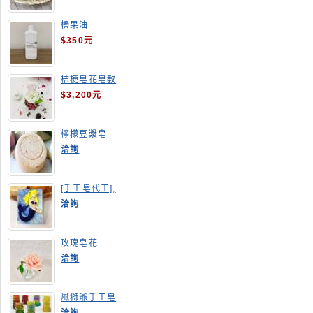
榛果油
$350元
桔梗皂花皂教
學
$3,200元
檸檬豆漿皂
(溫潤手感皂)
洽詢
[手工皂代工],
美人魚手工皂
洽詢
玫瑰皂花
洽詢
風獅爺手工皂