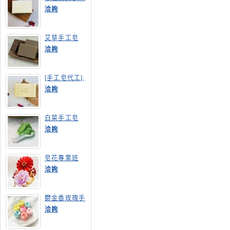
皂
洽詢
艾草手工皂
洽詢
[手工皂代工],
膠原蛋白手工
洽詢
皂
白菜手工皂
洽詢
皂花專業班
洽詢
鬱金香玫瑰手
工皂(長高型)
洽詢