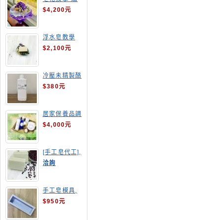
球花皂花束
$4,200元
浮水皂教學
$2,100元
冷壓未精製酪
梨油
$380元
居家保養品調
配班
$4,000元
[手工皂代工],
酒粕皂
洽詢
手工皂模具,
長方形吐司模
$950元