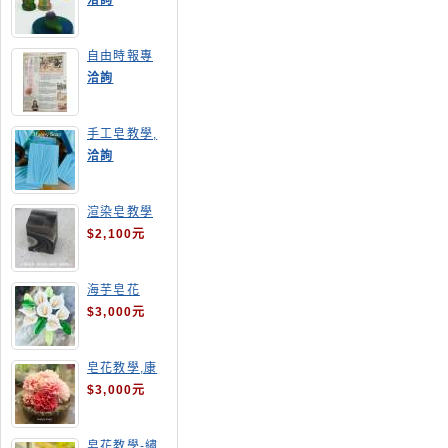
洽詢
自由時報專
訪,手工皂達
洽詢
人陳德昇老師
手工皂教學,
手工皂當月課
洽詢
程,渲染皂
渲染皂教學
$2,100元
海芋皂花
$3,000元
皂花教學,康
乃馨
$3,000元
皂花教學-繡