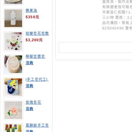
當用具、製作法
有興趣者皆可報名
榛果油
市東區仁和路71
$350元
三小時 費用：3,
品可攜回，學員上
929040496 董
桔梗皂花皂教
學
$3,200元
檸檬豆漿皂
(溫潤手感皂)
洽詢
[手工皂代工],
美人魚手工皂
洽詢
玫瑰皂花
洽詢
風獅爺手工皂