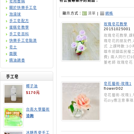
符合搜尋條件的商品：
皂用香精
關於快樂手工皂
顯示方式：
清單
|
網格
泡澡球
手工皂配方
玫瑰皂花教學
蛋糕皂教學
20151025001
手工皂百科
玫瑰皂花教學,課
快樂手工皂點滴
瑰皂花的朋友們,
式 上課時數:3小
皂土
雄市前鎮區民權二路
面膜
費) 兩人同行打9
精油調香
董老師 玫瑰皂花
手工皂
皂花藝術-玫瑰1
椰子油
flower002
$170元
皂花藝術-玫瑰1
花diy應注意事項
台南大學藝術
手工皂師資培
洽詢
訓班
冰糖燕麥手工