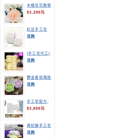
木槿皂花教學
$3,200元
紅豆手工皂
洽詢
[手工皂代工],
羊奶皂
洽詢
鬱金香玫瑰造
型手工皂
洽詢
手工皂配方,
手工皂教學
$3,600元
貴妃貓手工皂
洽詢