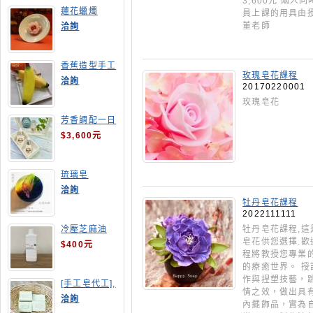
3,600元 兩人
蓮花蠟燭
員上課的用具由授課
董老師
洽詢
香蕉造型手工
玫瑰皂花課程
皂
洽詢
20170220001
玫瑰皂花
芳香調配一日
班
$3,600元
琉璃皂
洽詢
牡丹皂花課程
2022111111
牡丹皂花課程,這
冷壓芝麻油
皂花供您選擇.歡迎
$400元
程將教授您專業
的療癒世界。 授
作與捏塑技藝，
[手工皂代工],
情之效，做出具
酪梨手工皂
洽詢
內擺飾品，實為