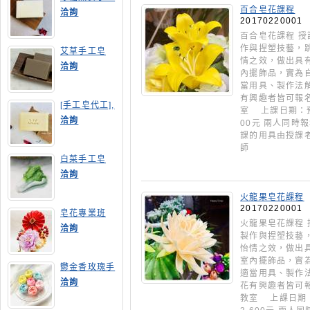
皂
百合皂花課程
洽詢
20170220001
百合皂花課程 授
作與捏塑技藝，
艾草手工皂
情之效，做出具
洽詢
內擺飾品，實為
當用具、製作法
有興趣者皆可報名
[手工皂代工],
室 上課日期：預
膠原蛋白手工
洽詢
00元 兩人同時
皂
課的用具由授課老師
師
白菜手工皂
洽詢
火龍果皂花課程
20170220001
皂花專業班
火龍果皂花課程 
洽詢
製作與捏塑技藝
怡情之效，做出
室內擺飾品，實
鬱金香玫瑰手
適當用具、製作
工皂(長高型)
洽詢
花有興趣者皆可報
教室 上課日期