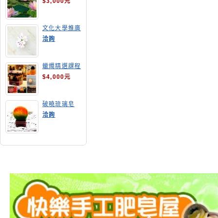
$3,000元
文化大學推廣
部高雄分部手
洽詢
工皂教學
蠟燭精選課程
$4,000元
破曉琉璃皂
洽詢