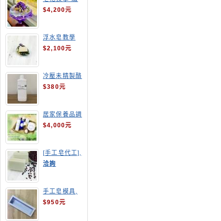
球花皂花束
$4,200元
浮水皂教學
$2,100元
冷壓未精製酪
梨油
$380元
居家保養品調
配班
$4,000元
[手工皂代工],
酒粕皂
洽詢
手工皂模具,
長方形吐司模
$950元