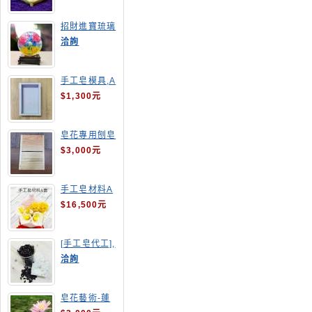
招財進寶琉璃
手工皂
洽詢
手工皂模具,A
4渲染盤
$1,300元
皂花專用刨皂
器
$3,000元
手工皂材料A
套
$16,500元
[手工皂代工],
釋迦手工皂
洽詢
皂花藝術-蓮
花